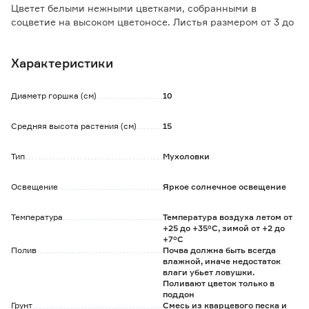
Цветет белыми нежными цветками, собранными в
соцветие на высоком цветоносе. Листья размером от 3 до
7 см.
Размер меняется в зависимости от времени года. Растет
Характеристики
в почвах с недостатком азота, таких как сфагновые
болота.
Листья удлиненные, на конце сформирована хлопушка из
Диаметр горшка (см)
10
двух створок по краям с зубчиками.
На поверхности этих пластинок располагаются
Средняя высота растения (см)
15
чувствительные волоски, которые реагируют на жертву и
дают команду к схлопыванию ловушки.
Тип
Мухоловки
Каждая ловушка срабатывает несколько раз (примерно 4-
7 раз), а потом отмирает.
Освещение
Яркое солнечное освещение
Температура
Температура воздуха летом от
+25 до +35°C, зимой от +2 до
+7°C
Полив
Почва должна быть всегда
влажной, иначе недостаток
влаги убьет ловушки.
Поливают цветок только в
поддон
Грунт
Смесь из кварцевого песка и