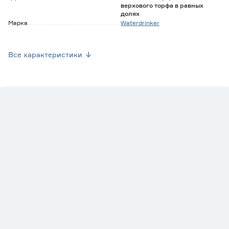
верхового торфа в равных
долях
Марка
Waterdrinker
Страна производства
Нидерланды
Все характеристики
Вес брутто (кг)
0