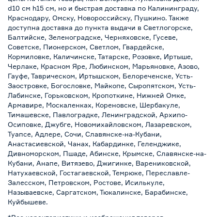
d10 см h15 см, но и быстрая доставка по Калининграду,
Краснодару, Омску, Новороссийску, Пушкино. Также
доступна доставка до пункта выдачи в Светлогорске,
Балтийске, Зеленоградске, Черняховске, Гусеве,
Советске, Пионерском, Светлом, Гвардейске,
Кормиловке, Каличинске, Татарске, Розовке, Иртыше,
Черлаке, Красном Яре, Любинском, Марьяновке, Азово,
Гауфе, Таврическом, Иртышском, Белореченске, Усть-
Заостровке, Богословке, Майкопе, Сыропятском, Усть-
Лабинске, Горьковском, Кропоткине, Нижней Омке,
Армавире, Москаленках, Кореновске, Шербакуле,
Тимашевске, Павлоградке, Ленинградской, Архипо-
Осиповке, Джубге, Новомихайловском, Лазаревском,
Туапсе, Адлере, Сочи, Славянске-на-Кубани,
Анастасиевской, Чанах, Кабардинке, Геленджике,
Дивноморском, Пшаде, Абинске, Крымске, Славянске-на-
Кубани, Анапе, Витязево, Джигинке, Варениковской,
Натухаевской, Гостагаевской, Темрюке, Переславле-
Залесском, Петровском, Ростове, Исилькуле,
Называевске, Саргатском, Тюкалинске, Барабинске,
Куйбышеве.