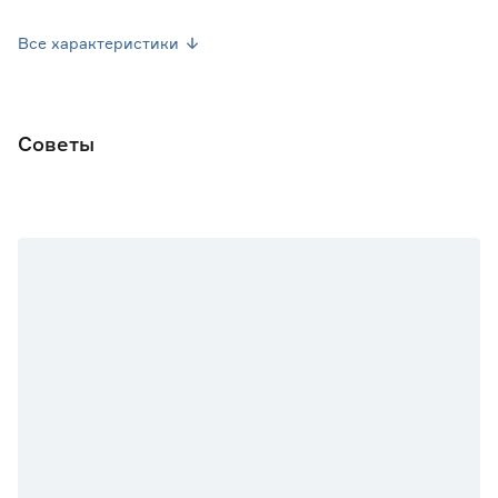
Номинальное давление (Бар)
10
Все характеристики
Вес брутто (кг)
0.21
Советы