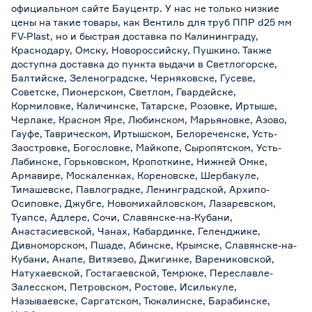
официальном сайте Бауцентр. У нас не только низкие
цены на такие товары, как Вентиль для труб ППР d25 мм
FV-Plast, но и быстрая доставка по Калининграду,
Краснодару, Омску, Новороссийску, Пушкино. Также
доступна доставка до пункта выдачи в Светлогорске,
Балтийске, Зеленоградске, Черняховске, Гусеве,
Советске, Пионерском, Светлом, Гвардейске,
Кормиловке, Каличинске, Татарске, Розовке, Иртыше,
Черлаке, Красном Яре, Любинском, Марьяновке, Азово,
Гауфе, Таврическом, Иртышском, Белореченске, Усть-
Заостровке, Богословке, Майкопе, Сыропятском, Усть-
Лабинске, Горьковском, Кропоткине, Нижней Омке,
Армавире, Москаленках, Кореновске, Шербакуле,
Тимашевске, Павлоградке, Ленинградской, Архипо-
Осиповке, Джубге, Новомихайловском, Лазаревском,
Туапсе, Адлере, Сочи, Славянске-на-Кубани,
Анастасиевской, Чанах, Кабардинке, Геленджике,
Дивноморском, Пшаде, Абинске, Крымске, Славянске-на-
Кубани, Анапе, Витязево, Джигинке, Варениковской,
Натухаевской, Гостагаевской, Темрюке, Переславле-
Залесском, Петровском, Ростове, Исилькуле,
Называевске, Саргатском, Тюкалинске, Барабинске,