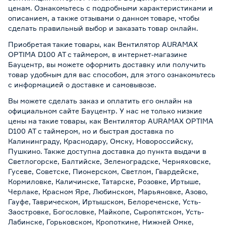
ценам. Ознакомьтесь с подробными характеристиками и
описанием, а также отзывами о данном товаре, чтобы
сделать правильный выбор и заказать товар онлайн.
Приобретая такие товары, как Вентилятор AURAMAX
OPTIMA D100 AT с таймером, в интернет-магазине
Бауцентр, вы можете оформить доставку или получить
товар удобным для вас способом, для этого ознакомьтесь
с информацией о
доставке и самовывозе
.
Вы можете сделать заказ и оплатить его онлайн на
официальном сайте Бауцентр. У нас не только низкие
цены на такие товары, как Вентилятор AURAMAX OPTIMA
D100 AT с таймером, но и быстрая доставка по
Калининграду, Краснодару, Омску, Новороссийску,
Пушкино. Также доступна доставка до пункта выдачи в
Светлогорске, Балтийске, Зеленоградске, Черняховске,
Гусеве, Советске, Пионерском, Светлом, Гвардейске,
Кормиловке, Каличинске, Татарске, Розовке, Иртыше,
Черлаке, Красном Яре, Любинском, Марьяновке, Азово,
Гауфе, Таврическом, Иртышском, Белореченске, Усть-
Заостровке, Богословке, Майкопе, Сыропятском, Усть-
Лабинске, Горьковском, Кропоткине, Нижней Омке,