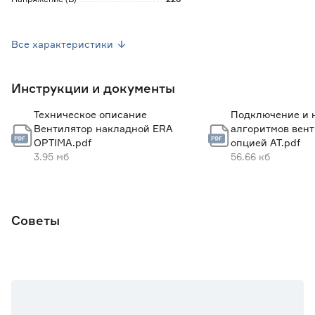
Уровень шума (дБ)
35
Все характеристики
Материал
Полистирол
Инструкции и документы
Цвет
Белый
Техническое описание
Подключение и 
Цвет производителя
Белый
Вентилятор накладной ERA
алгоритмов вент
OPTIMA.pdf
опцией AT.pdf
Контроллер
Нет
3.95 мб
56.66 кб
Датчик влажности
Нет
Тяговый выключатель
Нет
Советы
Автоматические жалюзи
Нет
Обратный клапан
Нет
Антимоскитная сетка
Нет