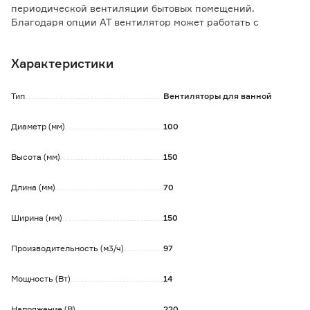
периодической вентиляции бытовых помещений.
Благодаря опции АТ вентилятор может работать с
отсрочкой выключения по таймеру до 30 минут (при
подключении по трехпроводной схеме).
Характеристики
Особенности и преимущества:
- таймер задержки выключения;
Тип
Вентиляторы для ванной
- двигатель на подшипниках скольжения;
- защита от перегрева;
Диаметр (мм)
100
- монтаж с помощью саморезов.
Высота (мм)
150
Длина (мм)
70
Ширина (мм)
150
Производительность (м3/ч)
97
Мощность (Вт)
14
Напряжение (В)
220