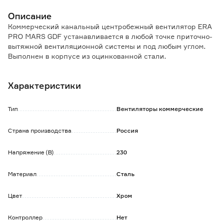
Описание
Коммерческий канальный центробежный вентилятор ERA
PRO MARS GDF устанавливается в любой точке приточно-
вытяжной вентиляционной системы и под любым углом.
Выполнен в корпусе из оцинкованной стали.
Вентилятор оснащен однофазным двигателем с внешним
ротором. Мотор имеет тепловую защиту с автоматическим
Характеристики
перезапуском. Подключение осуществляется в
герметичной клеммной коробке с откидной крышкой.
Тип
Вентиляторы коммерческие
Особенности и преимущества:
- двигатель на подшипниках скольжения;
Страна производства
Россия
- многоразовая защита от перегрева с перезапуском;
- монтаж с помощью саморезов.
Напряжение (В)
230
Материал
Сталь
Цвет
Хром
Контроллер
Нет