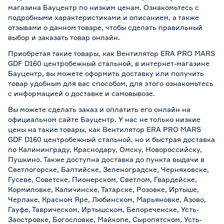
магазина Бауцентр по низким ценам. Ознакомьтесь с
подробными характеристиками и описанием, а также
отзывами о данном товаре, чтобы сделать правильный
выбор и заказать товар онлайн.
Приобретая такие товары, как Вентилятор ERA PRO MARS
GDF D160 центробежный стальной, в интернет-магазине
Бауцентр, вы можете оформить доставку или получить
товар удобным для вас способом, для этого ознакомьтесь
с информацией о
доставке и самовывозе
.
Вы можете сделать заказ и оплатить его онлайн на
официальном сайте Бауцентр. У нас не только низкие
цены на такие товары, как Вентилятор ERA PRO MARS
GDF D160 центробежный стальной, но и быстрая доставка
по Калининграду, Краснодару, Омску, Новороссийску,
Пушкино. Также доступна доставка до пункта выдачи в
Светлогорске, Балтийске, Зеленоградске, Черняховске,
Гусеве, Советске, Пионерском, Светлом, Гвардейске,
Кормиловке, Каличинске, Татарске, Розовке, Иртыше,
Черлаке, Красном Яре, Любинском, Марьяновке, Азово,
Гауфе, Таврическом, Иртышском, Белореченске, Усть-
Заостровке, Богословке, Майкопе, Сыропятском, Усть-