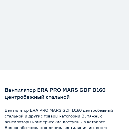
Уровень шума (дБ)
51
Степень защиты
IP44
Диаметр (мм)
160
Гарантия
2 года
Производительность (м3/ч)
654
Вентилятор ERA PRO MARS GDF D160
центробежный стальной
Вентилятор ERA PRO MARS GDF D160 центробежный
стальной и другие товары категории Вытяжные
вентиляторы коммерческие доступны в каталоге
Водоснабжение, отопление, вентиляция интернет-