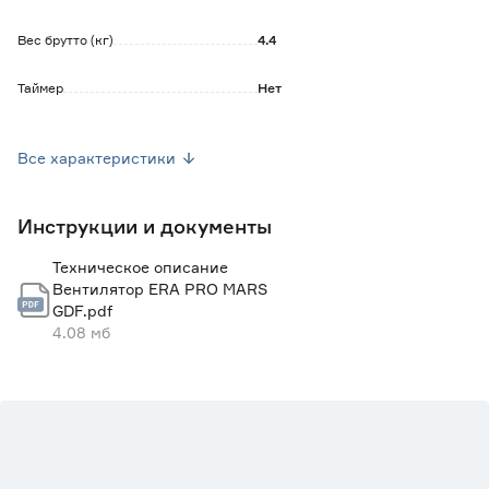
Вес брутто (кг)
4.4
Таймер
Нет
Антимоскитная сетка
Нет
Все характеристики
Датчик влажности
Нет
Инструкции и документы
Световой индикатор
Нет
Техническое описание
Цвет производителя
Хром
Вентилятор ERA PRO MARS
GDF.pdf
Ширина (мм)
235
4.08 мб
Высота (мм)
333
Мощность (Вт)
131
Марка
ERA PRO