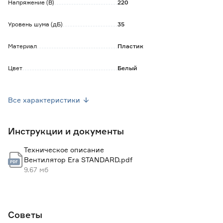
Напряжение (В)
220
Уровень шума (дБ)
35
Материал
Пластик
Цвет
Белый
Цвет производителя
Белый
Все характеристики
Контроллер
Нет
Инструкции и документы
Датчик влажности
Нет
Техническое описание
Тяговый выключатель
Нет
Вентилятор Era STANDARD.pdf
9.67 мб
Автоматические жалюзи
Нет
Обратный клапан
Нет
Советы
Антимоскитная сетка
Да