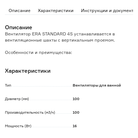
Описание
Характеристики
Инструкции и документы
Описание
Вентилятор ERA STANDARD 4S устанавливается в
вентиляционные шахты с вертикальным проемом.
Особенности и преимущества:
- двигатель на подшипниках скольжения;
- антимоскитная сетка;
Характеристики
- световая индикация;
- защита от перегрева;
- монтаж с помощью саморезов.
Тип
Вентиляторы для ванной
Диаметр (мм)
100
Производительность (м3/ч)
100
Мощность (Вт)
16