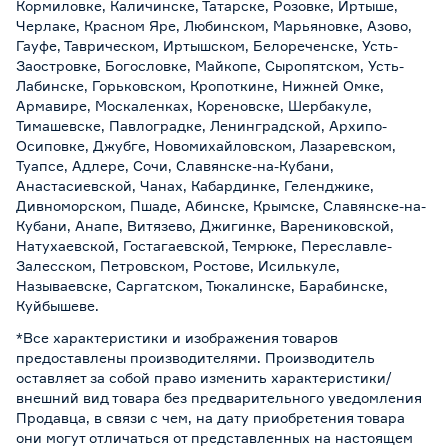
Кормиловке, Каличинске, Татарске, Розовке, Иртыше,
Черлаке, Красном Яре, Любинском, Марьяновке, Азово,
Гауфе, Таврическом, Иртышском, Белореченске, Усть-
Заостровке, Богословке, Майкопе, Сыропятском, Усть-
Лабинске, Горьковском, Кропоткине, Нижней Омке,
Армавире, Москаленках, Кореновске, Шербакуле,
Тимашевске, Павлоградке, Ленинградской, Архипо-
Осиповке, Джубге, Новомихайловском, Лазаревском,
Туапсе, Адлере, Сочи, Славянске-на-Кубани,
Анастасиевской, Чанах, Кабардинке, Геленджике,
Дивноморском, Пшаде, Абинске, Крымске, Славянске-на-
Кубани, Анапе, Витязево, Джигинке, Варениковской,
Натухаевской, Гостагаевской, Темрюке, Переславле-
Залесском, Петровском, Ростове, Исилькуле,
Называевске, Саргатском, Тюкалинске, Барабинске,
Куйбышеве.
*Все характеристики и изображения товаров
предоставлены производителями. Производитель
оставляет за собой право изменить характеристики/
внешний вид товара без предварительного уведомления
Продавца, в связи с чем, на дату приобретения товара
они могут отличаться от представленных на настоящем