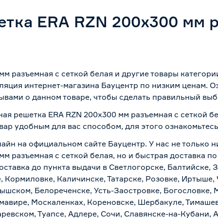
тка ERA RZN 200х300 мм р
м разъемная с сеткой белая и другие товары категори
ляция интернет-магазина Бауцентр по низким ценам. 
ывами о данном товаре, чтобы сделать правильный выбо
ая решетка ERA RZN 200х300 мм разъемная с сеткой бе
вар удобным для вас способом, для этого ознакомьтес
айн на официальном сайте Бауцентр. У нас не только н
м разъемная с сеткой белая, но и быстрая доставка по
ставка до пункта выдачи в Светлогорске, Балтийске, З
, Кормиловке, Каличинске, Татарске, Розовке, Иртыше,
тышском, Белореченске, Усть-Заостровке, Богословке, 
мавире, Москаленках, Кореновске, Шербакуле, Тимашев
евском, Туапсе, Адлере, Сочи, Славянске-на-Кубани, 