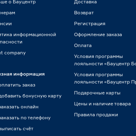
ше о Бауцентр
Доставка
тнерам
Возврат
ансии
Регистрация
итика информационной
Оформление заказа
пасности
Оплата
t сompany
Условия программы
лояльности «Бауцентр Б
езная информация
Условия программы
лояльности «Бауцентр 
оплатить заказ
Подарочные карты
добавить бонусную карту
Цены и наличие товара
заказать онлайн
Правила продажи
заказать по телефону
выписать счёт