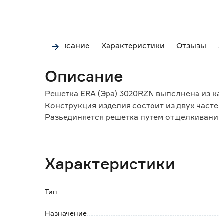
Описание
Характеристики
Отзывы
Описание
Решетка ERA (Эра) 3020RZN выполнена из к
Конструкция изделия состоит из двух часте
Разьединяется решетка путем отщелкивани
отвертки.
Монтаж при помощи шурупов или клея (в ко
Характеристики
Характеристики:
Толщина решетки: 7,2 мм.
Тип
Назначение