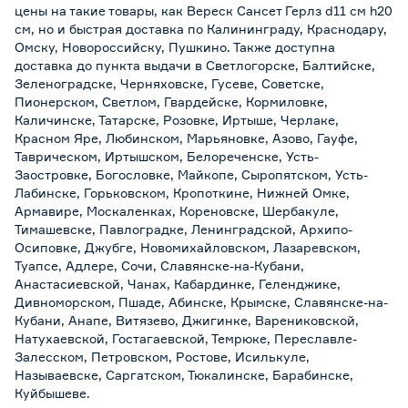
цены на такие товары, как Вереск Сансет Герлз d11 см h20
см, но и быстрая доставка по Калининграду, Краснодару,
Омску, Новороссийску, Пушкино. Также доступна
доставка до пункта выдачи в Светлогорске, Балтийске,
Зеленоградске, Черняховске, Гусеве, Советске,
Пионерском, Светлом, Гвардейске, Кормиловке,
Каличинске, Татарске, Розовке, Иртыше, Черлаке,
Красном Яре, Любинском, Марьяновке, Азово, Гауфе,
Таврическом, Иртышском, Белореченске, Усть-
Заостровке, Богословке, Майкопе, Сыропятском, Усть-
Лабинске, Горьковском, Кропоткине, Нижней Омке,
Армавире, Москаленках, Кореновске, Шербакуле,
Тимашевске, Павлоградке, Ленинградской, Архипо-
Осиповке, Джубге, Новомихайловском, Лазаревском,
Туапсе, Адлере, Сочи, Славянске-на-Кубани,
Анастасиевской, Чанах, Кабардинке, Геленджике,
Дивноморском, Пшаде, Абинске, Крымске, Славянске-на-
Кубани, Анапе, Витязево, Джигинке, Варениковской,
Натухаевской, Гостагаевской, Темрюке, Переславле-
Залесском, Петровском, Ростове, Исилькуле,
Называевске, Саргатском, Тюкалинске, Барабинске,
Куйбышеве.