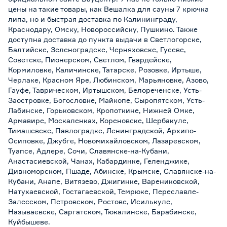
цены на такие товары, как Вешалка для сауны 7 крючка
липа, но и быстрая доставка по Калининграду,
Краснодару, Омску, Новороссийску, Пушкино. Также
доступна доставка до пункта выдачи в Светлогорске,
Балтийске, Зеленоградске, Черняховске, Гусеве,
Советске, Пионерском, Светлом, Гвардейске,
Кормиловке, Каличинске, Татарске, Розовке, Иртыше,
Черлаке, Красном Яре, Любинском, Марьяновке, Азово,
Гауфе, Таврическом, Иртышском, Белореченске, Усть-
Заостровке, Богословке, Майкопе, Сыропятском, Усть-
Лабинске, Горьковском, Кропоткине, Нижней Омке,
Армавире, Москаленках, Кореновске, Шербакуле,
Тимашевске, Павлоградке, Ленинградской, Архипо-
Осиповке, Джубге, Новомихайловском, Лазаревском,
Туапсе, Адлере, Сочи, Славянске-на-Кубани,
Анастасиевской, Чанах, Кабардинке, Геленджике,
Дивноморском, Пшаде, Абинске, Крымске, Славянске-на-
Кубани, Анапе, Витязево, Джигинке, Варениковской,
Натухаевской, Гостагаевской, Темрюке, Переславле-
Залесском, Петровском, Ростове, Исилькуле,
Называевске, Саргатском, Тюкалинске, Барабинске,
Куйбышеве.