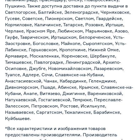
Пушкино. Также доступна доставка до пункта выдачи в
Светлогорске, Балтийске, Зеленоградске, Черняховске,
Гусеве, Советске, Пионерском, Светлом, Гвардейске,
Кормиловке, Каличинске, Татарске, Розовке, Иртыше,
Черлаке, Красном Яре, Любинском, Марьяновке, Азово,
Гауфе, Таврическом, Иртышском, Белореченске, Усть-
Заостровке, Богословке, Майкопе, Сыропятском, Усть-
Лабинске, Горьковском, Кропоткине, Нижней Омке,
Армавире, Москаленках, Кореновске, Шербакуле,
Тимашевске, Павлоградке, Ленинградской, Архипо-
Осиповке, Джубге, Новомихайловском, Лазаревском,
Туапсе, Адлере, Сочи, Славянске-на-Кубани,
Анастасиевской, Чанах, Кабардинке, Геленджике,
Дивноморском, Пшаде, Абинске, Крымске, Славянске-на-
Кубани, Анапе, Витязево, Джигинке, Варениковской,
Натухаевской, Гостагаевской, Темрюке, Переславле-
Залесском, Петровском, Ростове, Исилькуле,
Называевске, Саргатском, Тюкалинске, Барабинске,
Куйбышеве.
*Все характеристики и изображения товаров
предоставлены производителями. Производитель