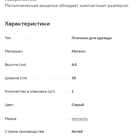
Металлическая вешалка обладает компактным размером
и надежной конструкцией.
Металлические клипсы вешалки оснащены пластиковыми
Характеристики
наконечниками, которые надежно удерживают и не
повреждают одежду из деликатной ткани.
Тип
Плечики для одежды
Материал
Металл
Высота (см)
9.5
Ширина (см)
30
Количество в упаковке (шт)
1
Цвет
Серый
Марка
elemento
Страна производства
Китай