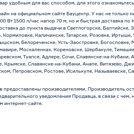
вар удобным для вас способом, для этого ознакомьтес
айн на официальном сайте Бауцентр. У нас не только н
0 Вт 1500 л/час напор 70 м, но и быстрая доставка по
ставка до пункта выдачи в Светлогорске, Балтийске, З
, Кормиловке, Каличинске, Татарске, Розовке, Иртыше,
тышском, Белореченске, Усть-Заостровке, Богословке, 
мавире, Москаленках, Кореновске, Шербакуле, Тимашев
евском, Туапсе, Адлере, Сочи, Славянске-на-Кубани, 
, Крымске, Славянске-на-Кубани, Анапе, Витязево, Джи
ком, Петровском, Ростове, Исилькуле, Называевске, С
в предоставлены производителями. Производитель ост
дварительного уведомления Продавца, в связи с чем, н
м интернет-сайте.