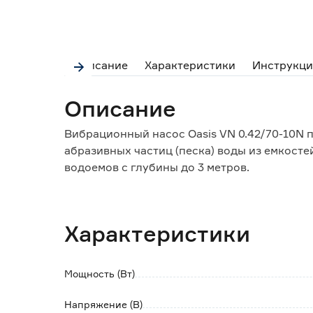
Описание
Характеристики
Инструкци
Описание
Вибрационный насос Oasis VN 0.42/70-10N 
абразивных частиц (песка) воды из емкосте
водоемов с глубины до 3 метров.
Особенности и преимущества:
- высокая производительность, достигающа
Характеристики
- способен перекачивать воду на большие 
- всасывающие отверстия расположены в н
- алюминиевый прочный корпус не подверж
Мощность (Вт)
- простота конструкции обеспечивает легк
- наличие отверстия для троса - удобство 
Напряжение (В)