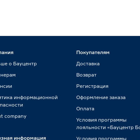
пания
Покупателям
ше о Бауцентр
Доставка
тнерам
Возврат
ансии
Регистрация
итика информационной
Оформление заказа
пасности
Оплата
t сompany
Условия программы
лояльности «Бауцентр Б
езная информация
Условия программы