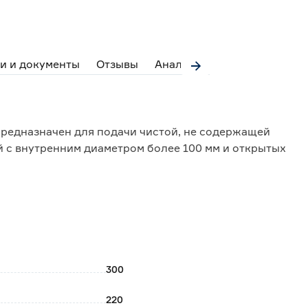
и и документы
Отзывы
Аналоги
предназначен для подачи чистой, не содержащей
й с внутренним диаметром более 100 мм и открытых
я 25 л/мин;
горизонтальные расстояния;
ижней части корпуса;
ен коррозии;
300
ое обслуживание;
погружения и поднятия;
220