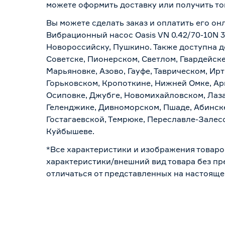
можете оформить доставку или получить то
Вы можете сделать заказ и оплатить его онл
Вибрационный насос Oasis VN 0.42/70-10N 30
Новороссийску, Пушкино. Также доступна до
Советске, Пионерском, Светлом, Гвардейске
Марьяновке, Азово, Гауфе, Таврическом, Ир
Горьковском, Кропоткине, Нижней Омке, Ар
Осиповке, Джубге, Новомихайловском, Лазар
Геленджике, Дивноморском, Пшаде, Абинске
Гостагаевской, Темрюке, Переславле-Залесс
Куйбышеве.
*Все характеристики и изображения товаро
характеристики/внешний вид товара без пре
отличаться от представленных на настояще