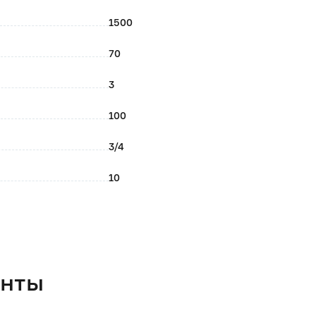
1500
70
3
воды, так как это может способствовать поднятию
100
3/4
10
Алюминий
Нижний
Да
енты
2