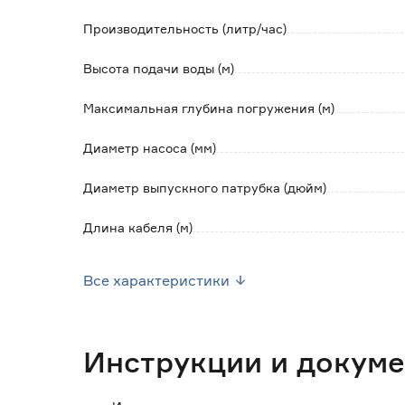
- экономичное энергопотребление;
- компактные размеры;
Производительность (литр/час)
- небольшой вес.
Высота подачи воды (м)
Обратите внимание:
Максимальная глубина погружения (м)
Насос нельзя размещать на дне источника 
песка и загрязнить воду.
Диаметр насоса (мм)
Диаметр выпускного патрубка (дюйм)
Длина кабеля (м)
Материал корпуса
Все характеристики
Забор воды
Наличие термозащиты
Инструкции и докум
Размер пропускаемых частиц (мм)