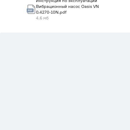
Инструкция по эксплуатации
Вибрационный насос Oasis VN
Максимальное давление (Бар)
0.4270-10N.pdf
4.6 мб
Максимальная температура воды (градус Цельси
Гарантия
Страна производства
Вес брутто (кг)
Марка