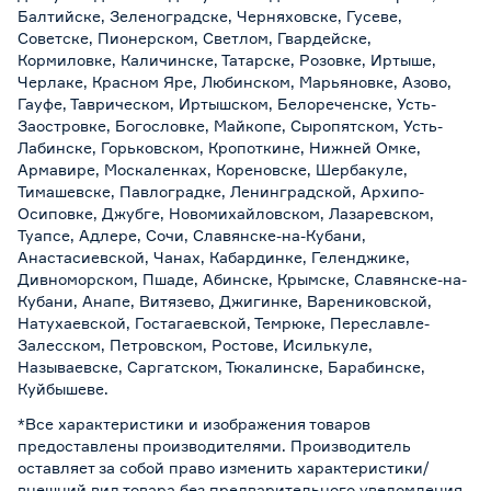
Балтийске, Зеленоградске, Черняховске, Гусеве,
Советске, Пионерском, Светлом, Гвардейске,
Кормиловке, Каличинске, Татарске, Розовке, Иртыше,
Черлаке, Красном Яре, Любинском, Марьяновке, Азово,
Гауфе, Таврическом, Иртышском, Белореченске, Усть-
Заостровке, Богословке, Майкопе, Сыропятском, Усть-
Лабинске, Горьковском, Кропоткине, Нижней Омке,
Армавире, Москаленках, Кореновске, Шербакуле,
Тимашевске, Павлоградке, Ленинградской, Архипо-
Осиповке, Джубге, Новомихайловском, Лазаревском,
Туапсе, Адлере, Сочи, Славянске-на-Кубани,
Анастасиевской, Чанах, Кабардинке, Геленджике,
Дивноморском, Пшаде, Абинске, Крымске, Славянске-на-
Кубани, Анапе, Витязево, Джигинке, Варениковской,
Натухаевской, Гостагаевской, Темрюке, Переславле-
Залесском, Петровском, Ростове, Исилькуле,
Называевске, Саргатском, Тюкалинске, Барабинске,
Куйбышеве.
*Все характеристики и изображения товаров
предоставлены производителями. Производитель
оставляет за собой право изменить характеристики/
внешний вид товара без предварительного уведомления