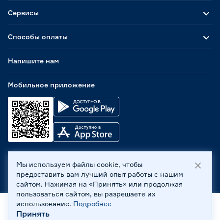
Сервисы
Способы оплаты
Напишите нам
Мобильное приложение
Мы используем файлы cookie, чтобы
ООО «Бауцентр Рус» 2004 -
2026
, 236029, г. Калининград,
предоставить вам лучший опыт работы с нашим
ул. А.Невского, 205. ИНН 7702596813, КПП 390601001 ©
сайтом. Нажимая на «Принять» или продолжая
Все права защищены
пользоваться сайтом, вы разрешаете их
Политика обработки персональных данных
использование.
Подробнее
Правовая информация
Принять
Главная
Каталог
Корзина
Профиль
Охрана труда