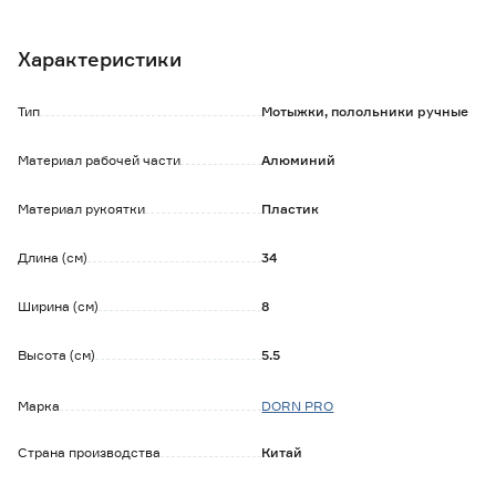
Особенности и преимущества:
- рабочая часть выполнена из алюминиевого сплава,
Характеристики
который не подвержен коррозии;
- пластиковая рукоятка с прорезиненными вставками
удобно лежит в руке и не выскальзывает;
Тип
Мотыжки, полольники ручные
- на ручке имеется ограничитель для руки и отверстие
для подвешивания инструмента на крючок.
Материал рабочей части
Алюминий
Материал рукоятки
Пластик
Длина (см)
34
Ширина (см)
8
Высота (см)
5.5
Марка
DORN PRO
Страна производства
Китай