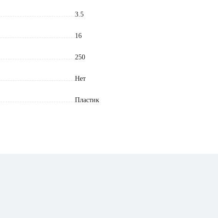
3.5
16
250
Нет
Пластик
Белый
IEK
Китай
0.031