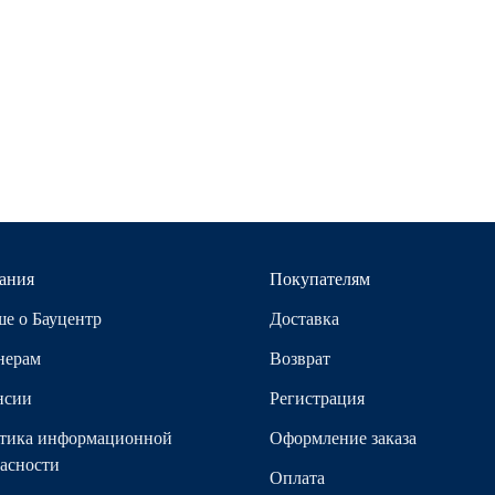
ания
Покупателям
е о Бауцентр
Доставка
нерам
Возврат
нсии
Регистрация
тика информационной
Оформление заказа
асности
Оплата