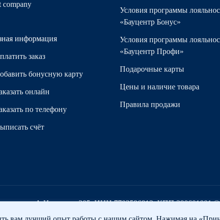
t сompany
Условия программы лояльно
«Бауцентр Бонус»
зная информация
Условия программы лояльно
«Бауцентр Профи»
платить заказ
Подарочные карты
обавить бонусную карту
Цены и наличие товара
аказать онлайн
Правила продажи
аказать по телефону
ыписать счёт
нинград, ул. А.Невского, 205. ИНН 7702596813, КПП 390601001 
ить вам лучший опыт работы с нашим сайтом. Нажимая на «Прин
ая информация
Охрана труда