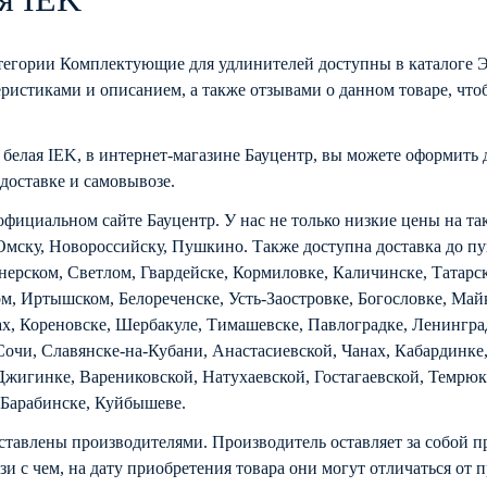
атегории Комплектующие для удлинителей доступны в каталоге 
ристиками и описанием, а также отзывами о данном товаре, чтоб
 белая IEK, в интернет-магазине Бауцентр, вы можете оформить 
доставке и самовывозе
.
официальном сайте Бауцентр. У нас не только низкие цены на та
Омску, Новороссийску, Пушкино. Также доступна доставка до пу
онерском, Светлом, Гвардейске, Кормиловке, Каличинске, Татарс
м, Иртышском, Белореченске, Усть-Заостровке, Богословке, Май
, Кореновске, Шербакуле, Тимашевске, Павлоградке, Ленингра
Сочи, Славянске-на-Кубани, Анастасиевской, Чанах, Кабардинке
Джигинке, Варениковской, Натухаевской, Гостагаевской, Темрюке
 Барабинске, Куйбышеве.
ставлены производителями. Производитель оставляет за собой п
зи с чем, на дату приобретения товара они могут отличаться от 