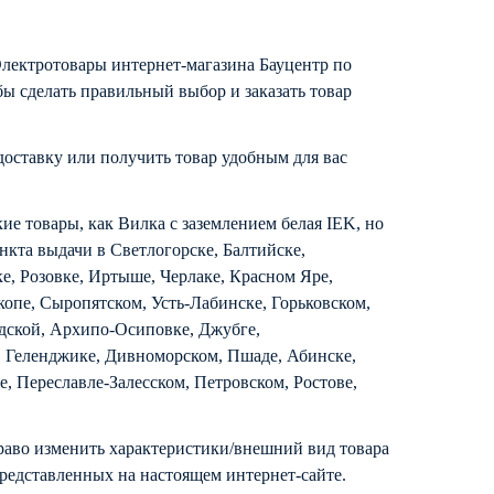
Электротовары интернет-магазина Бауцентр по
ы сделать правильный выбор и заказать товар
доставку или получить товар удобным для вас
кие товары, как Вилка с заземлением белая IEK, но
нкта выдачи в Светлогорске, Балтийске,
ке, Розовке, Иртыше, Черлаке, Красном Яре,
копе, Сыропятском, Усть-Лабинске, Горьковском,
дской, Архипо-Осиповке, Джубге,
, Геленджике, Дивноморском, Пшаде, Абинске,
, Переславле-Залесском, Петровском, Ростове,
раво изменить характеристики/внешний вид товара
представленных на настоящем интернет-сайте.