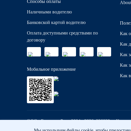
Способы оплаты
Abou
Наличными водителю
Банковской картой водителю
Поле
Оплата доступными средствами по
Как о
договору
Как д
Как з
Как з
Мобильное приложение
Как в
ООО «Бауцентр Рус» 2004 -
2026
, 236029, г. Кали
Политика обработки персональных данных
Мы используем файлы cookie, чтобы предостав
Правов