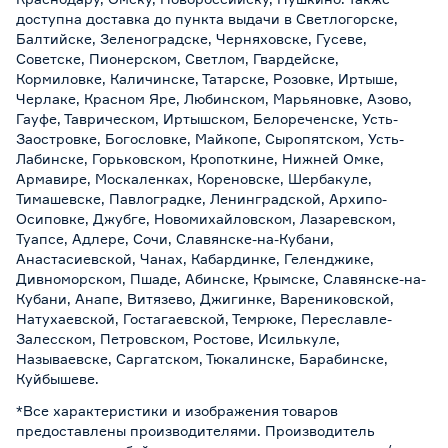
доступна доставка до пункта выдачи в Светлогорске,
Балтийске, Зеленоградске, Черняховске, Гусеве,
Советске, Пионерском, Светлом, Гвардейске,
Кормиловке, Каличинске, Татарске, Розовке, Иртыше,
Черлаке, Красном Яре, Любинском, Марьяновке, Азово,
Гауфе, Таврическом, Иртышском, Белореченске, Усть-
Заостровке, Богословке, Майкопе, Сыропятском, Усть-
Лабинске, Горьковском, Кропоткине, Нижней Омке,
Армавире, Москаленках, Кореновске, Шербакуле,
Тимашевске, Павлоградке, Ленинградской, Архипо-
Осиповке, Джубге, Новомихайловском, Лазаревском,
Туапсе, Адлере, Сочи, Славянске-на-Кубани,
Анастасиевской, Чанах, Кабардинке, Геленджике,
Дивноморском, Пшаде, Абинске, Крымске, Славянске-на-
Кубани, Анапе, Витязево, Джигинке, Варениковской,
Натухаевской, Гостагаевской, Темрюке, Переславле-
Залесском, Петровском, Ростове, Исилькуле,
Называевске, Саргатском, Тюкалинске, Барабинске,
Куйбышеве.
*Все характеристики и изображения товаров
предоставлены производителями. Производитель