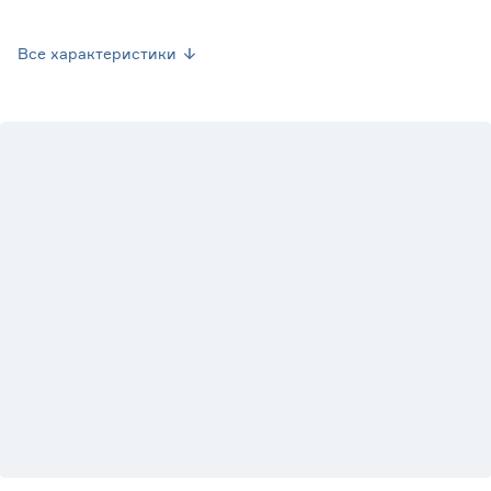
Цвет
Черный
Все характеристики
Марка
IEK
Страна производства
Китай
Вес брутто (кг)
0.028