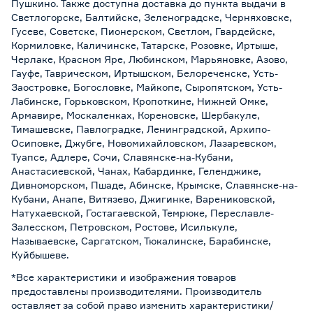
Пушкино. Также доступна доставка до пункта выдачи в
Светлогорске, Балтийске, Зеленоградске, Черняховске,
Гусеве, Советске, Пионерском, Светлом, Гвардейске,
Кормиловке, Каличинске, Татарске, Розовке, Иртыше,
Черлаке, Красном Яре, Любинском, Марьяновке, Азово,
Гауфе, Таврическом, Иртышском, Белореченске, Усть-
Заостровке, Богословке, Майкопе, Сыропятском, Усть-
Лабинске, Горьковском, Кропоткине, Нижней Омке,
Армавире, Москаленках, Кореновске, Шербакуле,
Тимашевске, Павлоградке, Ленинградской, Архипо-
Осиповке, Джубге, Новомихайловском, Лазаревском,
Туапсе, Адлере, Сочи, Славянске-на-Кубани,
Анастасиевской, Чанах, Кабардинке, Геленджике,
Дивноморском, Пшаде, Абинске, Крымске, Славянске-на-
Кубани, Анапе, Витязево, Джигинке, Варениковской,
Натухаевской, Гостагаевской, Темрюке, Переславле-
Залесском, Петровском, Ростове, Исилькуле,
Называевске, Саргатском, Тюкалинске, Барабинске,
Куйбышеве.
*Все характеристики и изображения товаров
предоставлены производителями. Производитель
оставляет за собой право изменить характеристики/