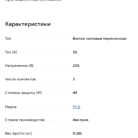
Особенности:
- простая и быстрая вставка кабеля со 100%
Характеристики
герметичностью;
- огнестойкость и термоустойчивость (самозатухающий
материал);
Тип
Вилки силовые переносные
- высокая устойчивость к различным химическим
веществам;
Ток (А)
32
- устойчивость к механическому воздействию;
- высокие изоляционные свойства;
Напряжение (В)
230
- стойкость к атмосферным изменениям.
Число контактов
3
Степень защиты (IP)
44
Марка
PCE
Страна производства
Австрия
Вес брутто (кг)
0.181