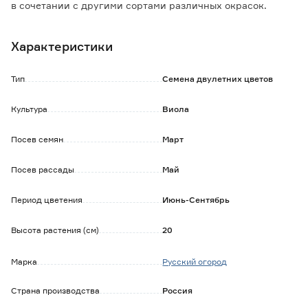
в сочетании с другими сортами различных окрасок.
Для продления цветения регулярно удаляйте увядшие
цветки.
Характеристики
Посев на рассаду или непосредственно в грунт. Глубина
заделки семян 0,5 см.
При оптимальной температуре проращивания +16-18°С
Тип
Семена двулетних цветов
всходы появляются через 10-14 дней.
Размещают на хорошо дренируемой, влажной почве.
Культура
Виола
Посев семян
Март
Посев рассады
Май
Период цветения
Июнь-Сентябрь
Высота растения (см)
20
Марка
Русский огород
Страна производства
Россия