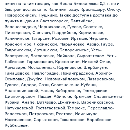
цены на такие товары, как Виола Белоснежка 0,2 г, но и
быстрая доставка по Калининграду, Краснодару, Омску,
Новороссийску, Пушкино. Также доступна доставка до
пункта выдачи в Светлогорске, Балтийске,
Зеленоградске, Черняховске, Гусеве, Советске,
Пионерском, Светлом, Гвардейске, Кормиловке,
Каличинске, Татарске, Розовке, Иртыше, Черлаке,
Красном Яре, Любинском, Марьяновке, Азово, Гауфе,
Таврическом, Иртышском, Белореченске, Усть-
Заостровке, Богословке, Майкопе, Сыропятском, Усть-
Лабинске, Горьковском, Кропоткине, Нижней Омке,
Армавире, Москаленках, Кореновске, Шербакуле,
Тимашевске, Павлоградке, Ленинградской, Архипо-
Осиповке, Джубге, Новомихайловском, Лазаревском,
Туапсе, Адлере, Сочи, Славянске-на-Кубани,
Анастасиевской, Чанах, Кабардинке, Геленджике,
Дивноморском, Пшаде, Абинске, Крымске, Славянске-на-
Кубани, Анапе, Витязево, Джигинке, Варениковской,
Натухаевской, Гостагаевской, Темрюке, Переславле-
Залесском, Петровском, Ростове, Исилькуле,
Называевске, Саргатском, Тюкалинске, Барабинске,
Куйбышеве.