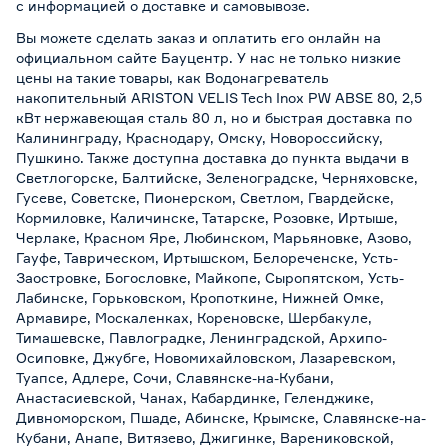
с информацией о
доставке и самовывозе
.
Вы можете сделать заказ и оплатить его онлайн на
официальном сайте Бауцентр. У нас не только низкие
цены на такие товары, как Водонагреватель
накопительный ARISTON VELIS Tech Inox PW ABSE 80, 2,5
кВт нержавеющая сталь 80 л, но и быстрая доставка по
Калининграду, Краснодару, Омску, Новороссийску,
Пушкино. Также доступна доставка до пункта выдачи в
Светлогорске, Балтийске, Зеленоградске, Черняховске,
Гусеве, Советске, Пионерском, Светлом, Гвардейске,
Кормиловке, Каличинске, Татарске, Розовке, Иртыше,
Черлаке, Красном Яре, Любинском, Марьяновке, Азово,
Гауфе, Таврическом, Иртышском, Белореченске, Усть-
Заостровке, Богословке, Майкопе, Сыропятском, Усть-
Лабинске, Горьковском, Кропоткине, Нижней Омке,
Армавире, Москаленках, Кореновске, Шербакуле,
Тимашевске, Павлоградке, Ленинградской, Архипо-
Осиповке, Джубге, Новомихайловском, Лазаревском,
Туапсе, Адлере, Сочи, Славянске-на-Кубани,
Анастасиевской, Чанах, Кабардинке, Геленджике,
Дивноморском, Пшаде, Абинске, Крымске, Славянске-на-
Кубани, Анапе, Витязево, Джигинке, Варениковской,