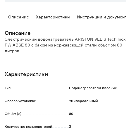
Описание
Характеристики
Инструкции и документы
Описание
Электрический водонагреватель ARISTON VELIS Tech Inox
PW ABSE 80 с баком из нержавеющей стали объемом 80
литров.
Особенности и преимущества:
- компактная прямоугольная форма;
Характеристики
- возможность вертикальной и горизонтальной
установки;
- электронное управление с LED-дисплеем;
Тип
Водонагреватели плоские
- световой индикатор нагрева;
- внутренний бак из нержавеющей стали;
Способ установки
Универсальный
- передовая конструкция для быстрого нагрева и
экономии электроэнергии;
Объём (л)
80
- электронная система защиты от перегрева, замерзания,
включения без воды и защита от бактерий;
- система автодиагностики;
Количество пользователей
3