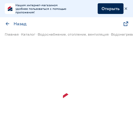
Нашим интернет-магазином
Открыть
удобнее пользоваться с помощью
приложения!
Назад
Главная
Каталог
Водоснабжение, отопление, вентиляция
Водонагрев