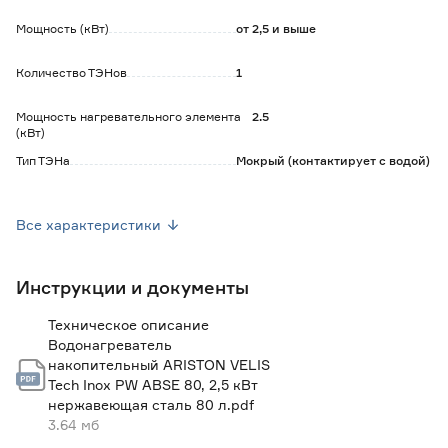
- встроенный УЗО;
- предохранительный клапан в комплекте.
Мощность (кВт)
от 2,5 и выше
Количество ТЭНов
1
Мощность нагревательного элемента
2.5
(кВт)
Тип ТЭНа
Мокрый (контактирует с водой)
Подвод воды
Нижний/боковой
Все характеристики
Диаметр подключения (дюйм)
1/2
Инструкции и документы
Потребление воды
Умывальник, душ
Техническое описание
Поддержка Wi-Fi
Нет
Водонагреватель
накопительный ARISTON VELIS
Тип управления
Электронный
Tech Inox PW ABSE 80, 2,5 кВт
нержавеющая сталь 80 л.pdf
3.64 мб
Максимальная температура нагрева воды
80
(градус Цельсия)