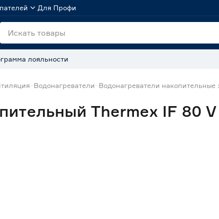
пателей
Для Профи
грамма лояльности
нтиляция
Водонагреватели
Водонагреватели накопительные 
пительный Thermex IF 80 V