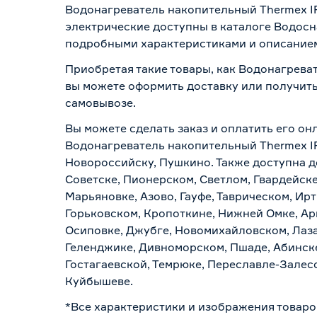
Водонагреватель накопительный Thermex IF
электрические доступны в каталоге Водосн
подробными характеристиками и описанием,
Приобретая такие товары, как Водонагреват
вы можете оформить доставку или получить
самовывозе
.
Вы можете сделать заказ и оплатить его онл
Водонагреватель накопительный Thermex IF 
Новороссийску, Пушкино. Также доступна до
Советске, Пионерском, Светлом, Гвардейске
Марьяновке, Азово, Гауфе, Таврическом, Ир
Горьковском, Кропоткине, Нижней Омке, Ар
Осиповке, Джубге, Новомихайловском, Лазар
Геленджике, Дивноморском, Пшаде, Абинске
Гостагаевской, Темрюке, Переславле-Залесс
Куйбышеве.
*Все характеристики и изображения товаро