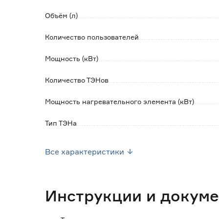
- система самодиагностики;
- защита от включения без воды и перегрева
Объём (л)
- встроенное УЗО;
Количество пользователей
- надежное крепление на стену;
- капиллярный термостат.
Мощность (кВт)
Количество ТЭНов
Мощность нагревательного элемента (кВт)
Тип ТЭНа
Подвод воды
Все характеристики
Диаметр подключения (дюйм)
Поддержка Wi-Fi
Инструкции и докум
Тип управления