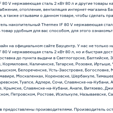
 80 V нержавеющая сталь 2 кВт 80 л и другие товары 
абжение, отопление, вентиляция интернет-магазина Ба
 а также отзывами о данном товаре, чтобы сделать пра
ель накопительный Thermex IF 80 V нержавеющая сталь 
 товар удобным для вас способом, для этого ознакомь
айн на официальном сайте Бауцентр. У нас не только н
80 V нержавеющая сталь 2 кВт 80 л, но и быстрая дост
ставка до пункта выдачи в Светлогорске, Балтийске, З
, Кормиловке, Каличинске, Татарске, Розовке, Иртыше,
тышском, Белореченске, Усть-Заостровке, Богословке, 
мавире, Москаленках, Кореновске, Шербакуле, Тимашев
евском, Туапсе, Адлере, Сочи, Славянске-на-Кубани, 
, Крымске, Славянске-на-Кубани, Анапе, Витязево, Джи
ком, Петровском, Ростове, Исилькуле, Называевске, С
в предоставлены производителями. Производитель ост