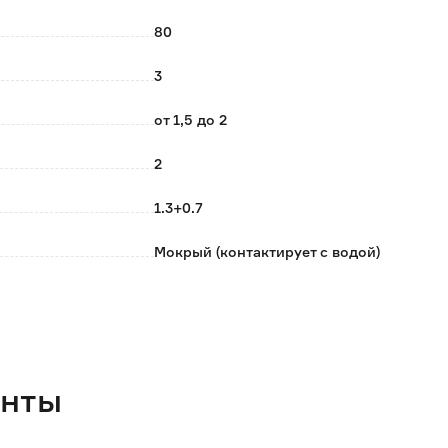
;
80
3
от 1,5 до 2
2
1.3+0.7
Мокрый (контактирует с водой)
Нижний
1/2
Нет
енты
Электронный