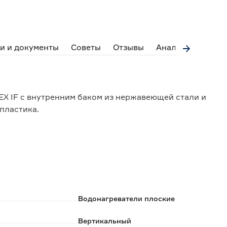
и и документы
Советы
Отзывы
Аналоги
 IF с внутренним баком из нержавеющей стали и
пластика.
ный, экономичный, режим защиты от замерзания NO
ром нагрева, включения, режимов работы;
тной нержавеющей стали ASTN+ и технологии сварки
Водонагреватели плоские
 коррозии, и обеспечивает годы бесперебойной
Вертикальный