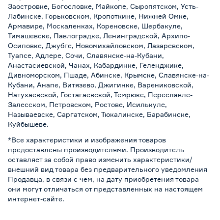
Заостровке, Богословке, Майкопе, Сыропятском, Усть-
Лабинске, Горьковском, Кропоткине, Нижней Омке,
Армавире, Москаленках, Кореновске, Шербакуле,
Тимашевске, Павлоградке, Ленинградской, Архипо-
Осиповке, Джубге, Новомихайловском, Лазаревском,
Туапсе, Адлере, Сочи, Славянске-на-Кубани,
Анастасиевской, Чанах, Кабардинке, Геленджике,
Дивноморском, Пшаде, Абинске, Крымске, Славянске-на-
Кубани, Анапе, Витязево, Джигинке, Варениковской,
Натухаевской, Гостагаевской, Темрюке, Переславле-
Залесском, Петровском, Ростове, Исилькуле,
Называевске, Саргатском, Тюкалинске, Барабинске,
Куйбышеве.
*Все характеристики и изображения товаров
предоставлены производителями. Производитель
оставляет за собой право изменить характеристики/
внешний вид товара без предварительного уведомления
Продавца, в связи с чем, на дату приобретения товара
они могут отличаться от представленных на настоящем
интернет-сайте.