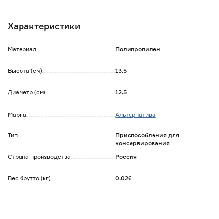
- подходит для емкостей с узкой горловиной;
- увеличенный внешний диаметр не позволяет жидкости
Характеристики
переливаться через край;
- изделие имеет ручку с отверстием для подвешивания.
Материал
Полипропилен
Обратите внимание:
Товар продается в ассортименте.
Высота (см)
13.5
Выбор цвета при покупке через интернет-магазин не
предусмотрен.
Диаметр (см)
12.5
Марка
Альтернатива
Тип
Приспособления для
консервирования
Страна производства
Россия
Вес брутто (кг)
0.026