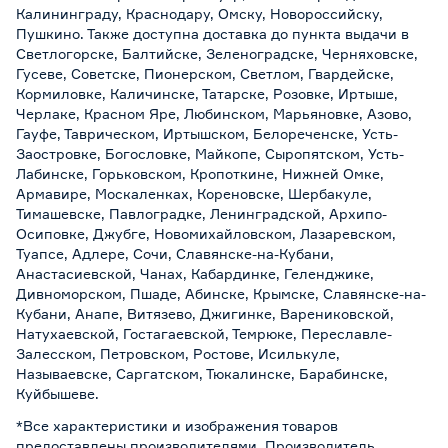
Калининграду, Краснодару, Омску, Новороссийску,
Пушкино. Также доступна доставка до пункта выдачи в
Светлогорске, Балтийске, Зеленоградске, Черняховске,
Гусеве, Советске, Пионерском, Светлом, Гвардейске,
Кормиловке, Каличинске, Татарске, Розовке, Иртыше,
Черлаке, Красном Яре, Любинском, Марьяновке, Азово,
Гауфе, Таврическом, Иртышском, Белореченске, Усть-
Заостровке, Богословке, Майкопе, Сыропятском, Усть-
Лабинске, Горьковском, Кропоткине, Нижней Омке,
Армавире, Москаленках, Кореновске, Шербакуле,
Тимашевске, Павлоградке, Ленинградской, Архипо-
Осиповке, Джубге, Новомихайловском, Лазаревском,
Туапсе, Адлере, Сочи, Славянске-на-Кубани,
Анастасиевской, Чанах, Кабардинке, Геленджике,
Дивноморском, Пшаде, Абинске, Крымске, Славянске-на-
Кубани, Анапе, Витязево, Джигинке, Варениковской,
Натухаевской, Гостагаевской, Темрюке, Переславле-
Залесском, Петровском, Ростове, Исилькуле,
Называевске, Саргатском, Тюкалинске, Барабинске,
Куйбышеве.
*Все характеристики и изображения товаров
предоставлены производителями. Производитель