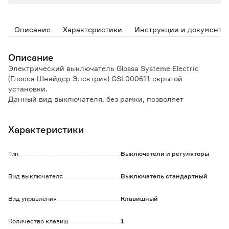
Описание
Характеристики
Инструкции и документы
Описание
Электрический выключатель Glossa Systeme Electric
(Глосса Шнайдер Электрик) GSL000611 скрытой
установки.
Данный вид выключателя, без рамки, позволяет
установить его совместно с другими розетками или
выключателями данной модели под одну совместную
Характеристики
рамку, которая приобретается отдельно.
Преимущества:
Удобный, быстрый и надежный монтаж:
Тип
Выключатели и регуляторы
- монтажные лапки плотно прижаты к корпусу и
облегчают монтаж
Вид выключателя
Выключатель стандартный
- простота установки многопостовых комбинаций
- телескопическая система выравнивания на неровных
Вид управления
Клавишный
стенах
- пластиковый механизм выполнен из термостойких
электротехнических композитных материалов
Количество клавиш
1