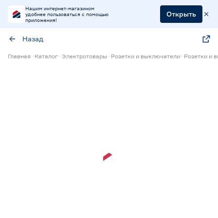
Нашим интернет-магазином
Открыть
удобнее пользоваться с помощью
приложения!
Назад
Главная
Каталог
Электротовары
Розетки и выключатели
Розетки и 