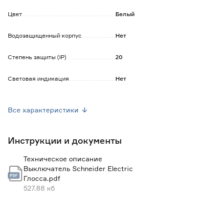
- 40 000 циклов для выключателей
Токоведущие части механизмов закрыты пластиком,
Цвет
Белый
поэтому исключается поражение электрическим током.
Наличие на основании выключателей схемы монтажа,
Водозащищенный корпус
Нет
характеристик изделия позволяют исключить ошибки
установки.
Степень защиты (IP)
20
Номинальный ток: 10А
Номинальное напряжение: 220В
Световая индикация
Нет
Марка
Systeme Electric
Все характеристики
Серия
Глосса
Инструкции и документы
Страна производства
Россия
Техническое описание
Вес брутто (кг)
0.072
Выключатель Schneider Electric
Глосса.pdf
527.88 кб