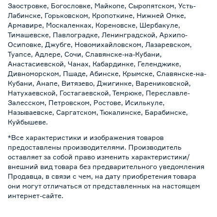
Заостровке, Богословке, Майкопе, Сыропятском, Усть-
Лабинске, Горьковском, Кропоткине, Нижней Омке,
Армавире, Москаленках, Кореновске, Шербакуле,
Тимашевске, Павлоградке, Ленинградской, Архипо-
Осиповке, Джубге, Новомихайловском, Лазаревском,
Туапсе, Адлере, Сочи, Славянске-на-Кубани,
Анастасиевской, Чанах, Кабардинке, Геленджике,
Дивноморском, Пшаде, Абинске, Крымске, Славянске-на-
Кубани, Анапе, Витязево, Джигинке, Варениковской,
Натухаевской, Гостагаевской, Темрюке, Переславле-
Залесском, Петровском, Ростове, Исилькуле,
Называевске, Саргатском, Тюкалинске, Барабинске,
Куйбышеве.
*Все характеристики и изображения товаров
предоставлены производителями. Производитель
оставляет за собой право изменить характеристики/
внешний вид товара без предварительного уведомления
Продавца, в связи с чем, на дату приобретения товара
они могут отличаться от представленных на настоящем
интернет-сайте.