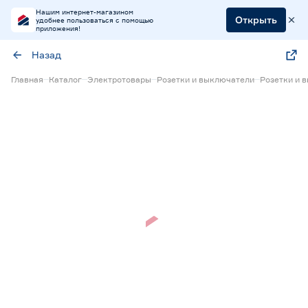
Нашим интернет-магазином
Открыть
удобнее пользоваться с помощью
приложения!
Назад
Главная
Каталог
Электротовары
Розетки и выключатели
Розетки и 
Нет в наличии