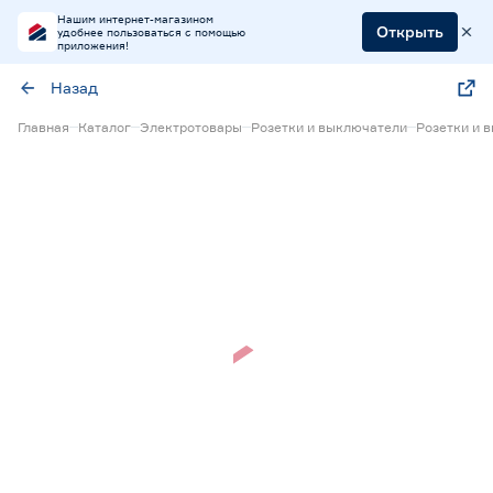
Нашим интернет-магазином
Открыть
удобнее пользоваться с помощью
приложения!
Назад
Главная
Каталог
Электротовары
Розетки и выключатели
Розетки и 
Нет в наличии