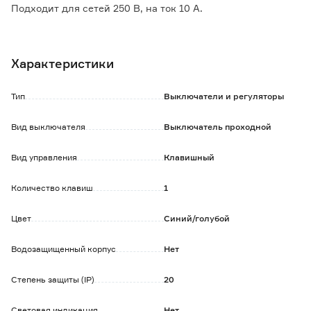
Подходит для сетей 250 В, на ток 10 А.
Лицевые детали изготовлены из качественного ABS-
пластика в цвете аквамарин.
Характеристики
Выключатель оборудован усиленными прямыми
монтажными лапками для лучшей фиксации механизма в
монтажной коробке.
Тип
Выключатели и регуляторы
Устанавливается в групповую или одиночную рамку
Вид выключателя
Выключатель проходной
коллекции Systeme Electric AtlasDesign (Атлас Дизайн).
Вид управления
Клавишный
Количество клавиш
1
Цвет
Синий/голубой
Водозащищенный корпус
Нет
Степень защиты (IP)
20
Световая индикация
Нет