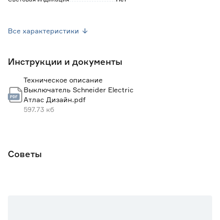
Марка
Systeme Electric
Все характеристики
Серия
Атлас Дизайн
Инструкции и документы
Страна производства
Россия
Техническое описание
Вес брутто (кг)
0.073
Выключатель Schneider Electric
Атлас Дизайн.pdf
597.73 кб
Советы