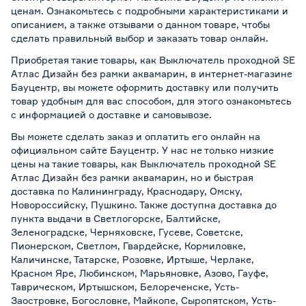
ценам. Ознакомьтесь с подробными характеристиками и
описанием, а также отзывами о данном товаре, чтобы
сделать правильный выбор и заказать товар онлайн.
Приобретая такие товары, как Выключатель проходной SE
Атлас Дизайн без рамки аквамарин, в интернет-магазине
Бауцентр, вы можете оформить доставку или получить
товар удобным для вас способом, для этого ознакомьтесь
с информацией о
доставке и самовывозе
.
Вы можете сделать заказ и оплатить его онлайн на
официальном сайте Бауцентр. У нас не только низкие
цены на такие товары, как Выключатель проходной SE
Атлас Дизайн без рамки аквамарин, но и быстрая
доставка по Калининграду, Краснодару, Омску,
Новороссийску, Пушкино. Также доступна доставка до
пункта выдачи в Светлогорске, Балтийске,
Зеленоградске, Черняховске, Гусеве, Советске,
Пионерском, Светлом, Гвардейске, Кормиловке,
Каличинске, Татарске, Розовке, Иртыше, Черлаке,
Красном Яре, Любинском, Марьяновке, Азово, Гауфе,
Таврическом, Иртышском, Белореченске, Усть-
Заостровке, Богословке, Майкопе, Сыропятском, Усть-