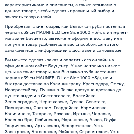
характеристиками и описанием, а также отзывами о
данном товаре, чтобы сделать правильный выбор и
заказать товар онлайн.
Приобретая такие товары, как Вытяжка-труба настенная
черная d39 см MAUNFELD Lee Side 1000 м3/ч, в интернет-
магазине Бауцентр, вы можете оформить доставку или
получить товар удобным для вас способом, для этого
ознакомьтесь с информацией о
доставке и самовывозе
.
Вы можете сделать заказ и оплатить его онлайн на
официальном сайте Бауцентр. У нас не только низкие
цены на такие товары, как Вытяжка-труба настенная
черная d39 см MAUNFELD Lee Side 1000 м3/ч, но и
быстрая доставка по Калининграду, Краснодару, Омску,
Новороссийску, Пушкино. Также доступна доставка до
пункта выдачи в Светлогорске, Балтийске,
Зеленоградске, Черняховске, Гусеве, Советске,
Пионерском, Светлом, Гвардейске, Кормиловке,
Каличинске, Татарске, Розовке, Иртыше, Черлаке,
Красном Яре, Любинском, Марьяновке, Азово, Гауфе,
Таврическом, Иртышском, Белореченске, Усть-
Заостровке, Богословке, Майкопе, Сыропятском, Усть-