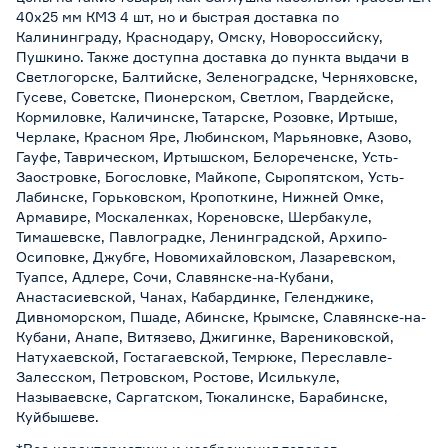
40х25 мм КМЗ 4 шт, но и быстрая доставка по
Калининграду, Краснодару, Омску, Новороссийску,
Пушкино. Также доступна доставка до пункта выдачи в
Светлогорске, Балтийске, Зеленоградске, Черняховске,
Гусеве, Советске, Пионерском, Светлом, Гвардейске,
Кормиловке, Каличинске, Татарске, Розовке, Иртыше,
Черлаке, Красном Яре, Любинском, Марьяновке, Азово,
Гауфе, Таврическом, Иртышском, Белореченске, Усть-
Заостровке, Богословке, Майкопе, Сыропятском, Усть-
Лабинске, Горьковском, Кропоткине, Нижней Омке,
Армавире, Москаленках, Кореновске, Шербакуле,
Тимашевске, Павлоградке, Ленинградской, Архипо-
Осиповке, Джубге, Новомихайловском, Лазаревском,
Туапсе, Адлере, Сочи, Славянске-на-Кубани,
Анастасиевской, Чанах, Кабардинке, Геленджике,
Дивноморском, Пшаде, Абинске, Крымске, Славянске-на-
Кубани, Анапе, Витязево, Джигинке, Варениковской,
Натухаевской, Гостагаевской, Темрюке, Переславле-
Залесском, Петровском, Ростове, Исилькуле,
Называевске, Саргатском, Тюкалинске, Барабинске,
Куйбышеве.