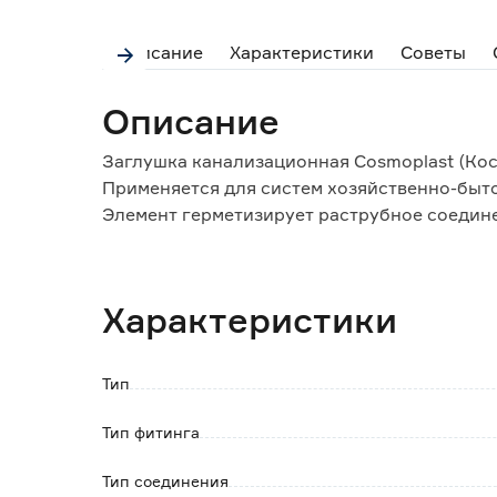
Описание
Характеристики
Советы
Описание
Заглушка канализационная Cosmoplast (Кос
Применяется для систем хозяйственно-быт
Элемент герметизирует раструбное соеди
вход.
Исключает загрязнение открытой части рас
Также препятствует выходу сточных вод и 
Характеристики
Материал изделия устойчив к воздействию 
Монтаж осуществляется без применения с
Тип
Особенности:
- надёжность и долговечность изделия;
Тип фитинга
- простота выполнения монтажных работ и
Тип соединения