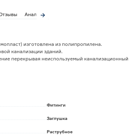
Отзывы
Аналоги
мопласт) изготовлена из полипропилена.
овой канализации зданий.
нение перекрывая неиспользуемый канализационный
труба.
появлению неприятного запаха.
коррозии и бытовой химии.
пециальных инструментов и приспособлений.
Фитинги
Заглушка
 последующего обслуживания.
Раструбное