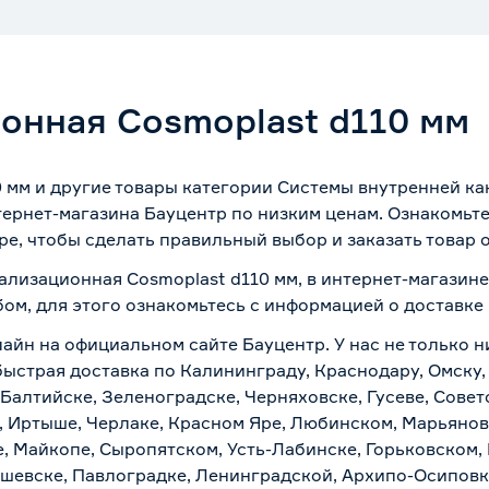
онная Cosmoplast d110 мм
 мм и другие товары категории Системы внутренней ка
ернет-магазина Бауцентр по низким ценам. Ознакомьт
ре, чтобы сделать правильный выбор и заказать товар 
ализационная Cosmoplast d110 мм, в интернет-магазин
бом, для этого ознакомьтесь с информацией о
доставке
лайн на официальном сайте Бауцентр. У нас не только н
быстрая доставка по Калининграду, Краснодару, Омску
 Балтийске, Зеленоградске, Черняховске, Гусеве, Совет
, Иртыше, Черлаке, Красном Яре, Любинском, Марьяновк
е, Майкопе, Сыропятском, Усть-Лабинске, Горьковском,
ашевске, Павлоградке, Ленинградской, Архипо-Осиповк