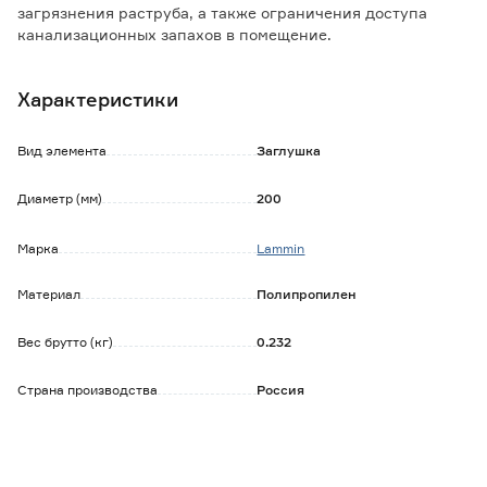
загрязнения раструба, а также ограничения доступа
канализационных запахов в помещение.
Устанавливается в раструб трубы или фитинга
Характеристики
соответствующего диаметра.
В процессе монтажа рекомендуется использование
специальной силиконовой смазки.
Вид элемента
Заглушка
Диаметр (мм)
200
Марка
Lammin
Материал
Полипропилен
Вес брутто (кг)
0.232
Страна производства
Россия