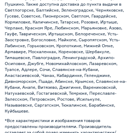
Пушкино. Также доступна доставка до пункта выдачи в
Светлогорске, Балтийске, Зеленоградске, Черняховске,
Гусеве, Советске, Пионерском, Светлом, Гвардейске,
Кормиловке, Каличинске, Татарске, Розовке, Иртыше,
Черлаке, Красном Яре, Любинском, Марьяновке, Азово,
Гауфе, Таврическом, Иртышском, Белореченске, Усть-
Заостровке, Богословке, Майкопе, Сыропятском, Усть-
Лабинске, Горьковском, Кропоткине, Нижней Омке,
Армавире, Москаленках, Кореновске, Шербакуле,
Тимашевске, Павлоградке, Ленинградской, Архипо-
Осиповке, Джубге, Новомихайловском, Лазаревском,
Туапсе, Адлере, Сочи, Славянске-на-Кубани,
Анастасиевской, Чанах, Кабардинке, Геленджике,
Дивноморском, Пшаде, Абинске, Крымске, Славянске-на-
Кубани, Анапе, Витязево, Джигинке, Варениковской,
Натухаевской, Гостагаевской, Темрюке, Переславле-
Залесском, Петровском, Ростове, Исилькуле,
Называевске, Саргатском, Тюкалинске, Барабинске,
Куйбышеве.
*Все характеристики и изображения товаров
предоставлены производителями. Производитель
оставляет за собой право изменить характеристики/