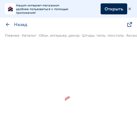
Нашим интернет-магазином
Открыть
удобнее пользоваться с помощью
приложения!
Назад
Главная
Каталог
Обои, интерьер, декор
Шторы, тюль, текстиль
Аксес
Нет в наличии