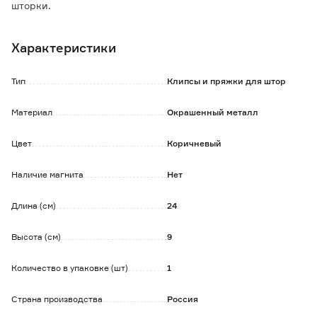
шторки.
Украшает занавески, делая их оригинальными и
стильными.
Характеристики
Не требует дополнительных крепежей, нет
необходимости вбивать крючки в стену.
Тип
Клипсы и пряжки для штор
Материал
Окрашенный металл
Цвет
Коричневый
Наличие магнита
Нет
Длина (см)
24
Высота (см)
9
Количество в упаковке (шт)
1
Страна производства
Россия