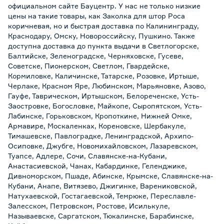
официальном сайте Бауцентр. У нас не только низкие
цены на такие товары, как Заколка для штор Роса
коричневая, но и быстрая доставка по Калининграду,
Краснодару, Омску, Новороссийску, Пушкино. Также
доступна доставка до пункта выдачи в Светлогорске,
Балтийске, Зеленоградске, Черняховске, Гусеве,
Советске, Пионерском, Светлом, Гвардейске,
Кормиловке, Каличинске, Татарске, Розовке, Иртыше,
Черлаке, Красном Яре, Любинском, Марьяновке, Азово,
Гауфе, Таврическом, Иртышском, Белореченске, Усть-
Заостровке, Богословке, Майкопе, Сыропятском, Усть-
Лабинске, Горьковском, Кропоткине, Нижней Омке,
Армавире, Москаленках, Кореновске, Шербакуле,
Тимашевске, Павлоградке, Ленинградской, Архипо-
Осиповке, Джубге, Новомихайловском, Лазаревском,
Туапсе, Адлере, Сочи, Славянске-на-Кубани,
Анастасиевской, Чанах, Кабардинке, Геленджике,
Дивноморском, Пшаде, Абинске, Крымске, Славянске-на-
Кубани, Анапе, Витязево, Джигинке, Варениковской,
Натухаевской, Гостагаевской, Темрюке, Переславле-
Залесском, Петровском, Ростове, Исилькуле,
Называевске, Саргатском, Тюкалинске, Барабинске,