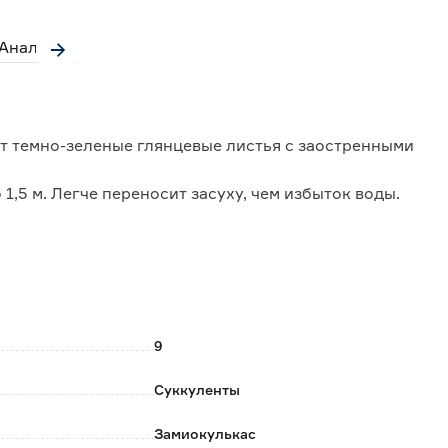
Аналоги
т темно-зеленые глянцевые листья с заостренными
1,5 м. Легче переносит засуху, чем избыток воды.
и устраивать теплый душ, прикрыв почву от влаги.
 каждые 2-3 недели. Нельзя использовать удобрения с
ванную органику.
 листом или черенками.
9
Суккуленты
Замиокулькас