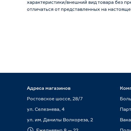
характеристики/внешний вид товара без пре
отличаться от представленных на настояще
Адреса магазинов
Ком
Ростовское шоссе, 28/7
Боль
ул. Селезнева, 4
Пар
ул. им. Данилы Волкореза, 2
Вак
Ежедневно 8 — 22
Пол