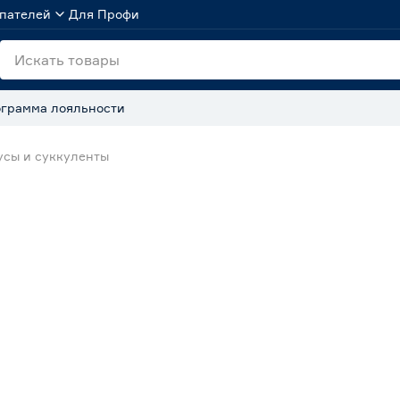
пателей
Для Профи
грамма лояльности
усы и суккуленты