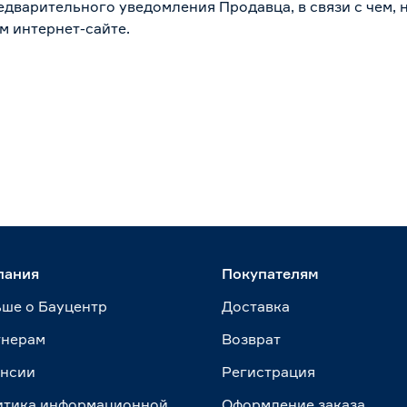
дварительного уведомления Продавца, в связи с чем, н
м интернет-сайте.
пания
Покупателям
ше о Бауцентр
Доставка
тнерам
Возврат
ансии
Регистрация
итика информационной
Оформление заказа