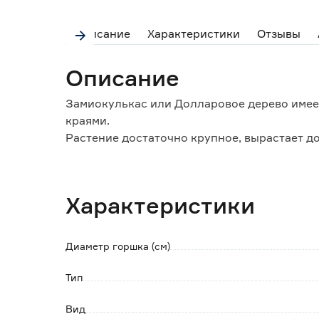
Описание
Характеристики
Отзывы
Описание
Замиокулькас или Долларовое дерево имее
краями.
Растение достаточно крупное, вырастает до 
Рекомендуется протирать листья от пыли ил
Подкормку производить с апреля по август
высоким содержанием азота и концентриро
Характеристики
Размножают делением куста при пересадке,
Диаметр горшка (см)
Тип
Вид