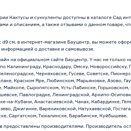
рии Кактусы и суккуленты доступны в каталоге Сад ин
ми и описанием, а также отзывами о данном товаре, ч
 d9 см, в интернет-магазине Бауцентр, вы можете офо
 с информацией о
доставке и самовывозе
.
айн на официальном сайте Бауцентр. У нас не только н
 по Калининграду, Краснодару, Омску, Новороссийску, 
Зеленоградске, Черняховске, Гусеве, Советске, Пионер
рлаке, Красном Яре, Любинском, Марьяновке, Азово, Га
е, Майкопе, Сыропятском, Усть-Лабинске, Горьковском,
ашевске, Павлоградке, Ленинградской, Архипо-Осиповк
ске-на-Кубани, Анастасиевской, Чанах, Кабардинке, Ге
зево, Джигинке, Варениковской, Натухаевской, Гостаг
ске, Саргатском, Тюкалинске, Барабинске, Куйбышеве.
в предоставлены производителями. Производитель ост