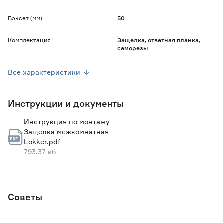
Бэксет (мм)
50
Комплектация
Защелка, ответная планка,
саморезы
Цвет
Хром
Все характеристики
Вес брутто (кг)
0.375
Инструкции и документы
Гарантия
3 года
Инструкция по монтажу
Защелка межкомнатная
Lokker.pdf
793.37 кб
Советы