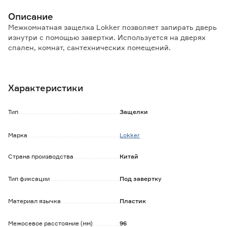
Описание
Межкомнатная защелка Lokker позволяет запирать дверь
изнутри с помощью завертки. Используется на дверях
спален, комнат, сантехнических помещений.
Особенности и преимущества:
- универсальная конструкция позволяет установить
Характеристики
защелку для левой и правой двери без перестановки
язычка;
- язычок из прочного пластика снижает шум при
Тип
Защелки
закрывании двери по сравнению с металлическим;
- стойкое гальваническое покрытие подходит для
Марка
Lokker
использования во влажных помещениях.
Страна производства
Китай
Обратите внимание:
Ручка и завертка приобретаются отдельно.
Тип фиксации
Под завертку
Материал язычка
Пластик
Межосевое расстояние (мм)
96