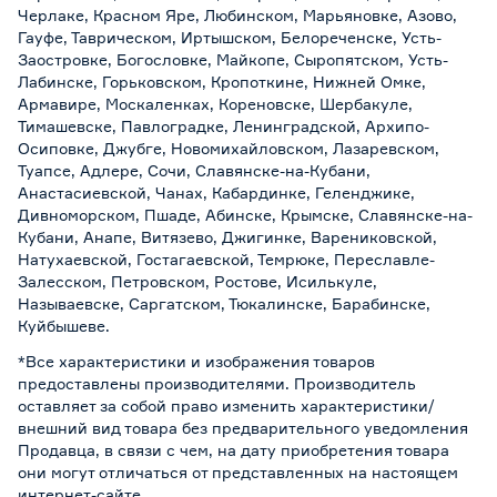
Черлаке, Красном Яре, Любинском, Марьяновке, Азово,
Гауфе, Таврическом, Иртышском, Белореченске, Усть-
Заостровке, Богословке, Майкопе, Сыропятском, Усть-
Лабинске, Горьковском, Кропоткине, Нижней Омке,
Армавире, Москаленках, Кореновске, Шербакуле,
Тимашевске, Павлоградке, Ленинградской, Архипо-
Осиповке, Джубге, Новомихайловском, Лазаревском,
Туапсе, Адлере, Сочи, Славянске-на-Кубани,
Анастасиевской, Чанах, Кабардинке, Геленджике,
Дивноморском, Пшаде, Абинске, Крымске, Славянске-на-
Кубани, Анапе, Витязево, Джигинке, Варениковской,
Натухаевской, Гостагаевской, Темрюке, Переславле-
Залесском, Петровском, Ростове, Исилькуле,
Называевске, Саргатском, Тюкалинске, Барабинске,
Куйбышеве.
*Все характеристики и изображения товаров
предоставлены производителями. Производитель
оставляет за собой право изменить характеристики/
внешний вид товара без предварительного уведомления
Продавца, в связи с чем, на дату приобретения товара
они могут отличаться от представленных на настоящем
интернет-сайте.