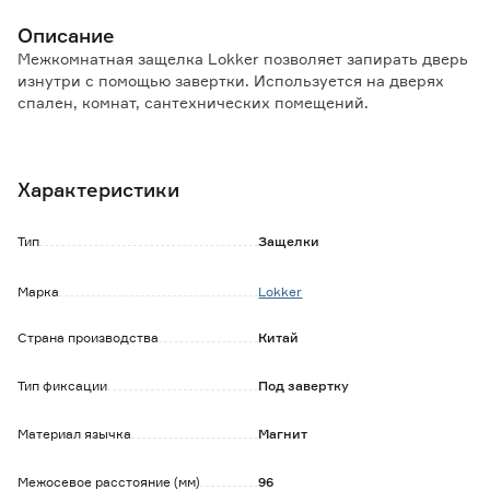
Описание
Межкомнатная защелка Lokker позволяет запирать дверь
изнутри с помощью завертки. Используется на дверях
спален, комнат, сантехнических помещений.
Особенности и преимущества:
- подходит для дверей как с правым, так и с левым
Характеристики
направлением открывания;
- магнитный механизм гарантирует легкость в
использовании и предотвращает заедание;
Тип
Защелки
- стойкое гальваническое покрытие подходит для
использования во влажных помещениях.
Марка
Lokker
Обратите внимание:
Страна производства
Китай
Ручка и завертка приобретаются отдельно.
Тип фиксации
Под завертку
Материал язычка
Магнит
Межосевое расстояние (мм)
96