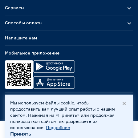
Сервисы
Способы оплаты
Напишите нам
Мобильное приложение
Мы используем файлы cookie, чтобы
ООО «Бауцентр Рус» 2004 -
2026
, 236029, г. Калининград,
предоставить вам лучший опыт работы с нашим
ул. А.Невского, 205. ИНН 7702596813, КПП 390601001 ©
сайтом. Нажимая на «Принять» или продолжая
Все права защищены
пользоваться сайтом, вы разрешаете их
Политика обработки персональных данных
использование.
Подробнее
Правовая информация
Принять
Главная
Каталог
Корзина
Профиль
Охрана труда