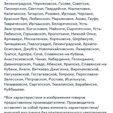
Зеленоградске, Черняховске, Гусеве, Советске,
Пионерском, Светлом, Гвардейске, Кормиловке,
Каличинске, Татарске, Розовке, Иртыше, Черлаке,
Красном Яре, Любинском, Марьяновке, Азово, Гауфе,
Таврическом, Иртышском, Белореченске, Усть-
Заостровке, Богословке, Майкопе, Сыропятском, Усть-
Лабинске, Горьковском, Кропоткине, Нижней Омке,
Армавире, Москаленках, Кореновске, Шербакуле,
Тимашевске, Павлоградке, Ленинградской, Архипо-
Осиповке, Джубге, Новомихайловском, Лазаревском,
Туапсе, Адлере, Сочи, Славянске-на-Кубани,
Анастасиевской, Чанах, Кабардинке, Геленджике,
Дивноморском, Пшаде, Абинске, Крымске, Славянске-на-
Кубани, Анапе, Витязево, Джигинке, Варениковской,
Натухаевской, Гостагаевской, Темрюке, Переславле-
Залесском, Петровском, Ростове, Исилькуле,
Называевске, Саргатском, Тюкалинске, Барабинске,
Куйбышеве.
*Все характеристики и изображения товаров
предоставлены производителями. Производитель
оставляет за собой право изменить характеристики/
внешний вид товара без предварительного уведомления