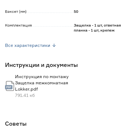
Бэксет (мм)
50
Комплектация
Защелка - 1 шт, ответная
планка - 1 шт, крепеж
Цвет
Бронза
Все характеристики
Вес брутто (кг)
0.39
Инструкции и документы
Гарантия
3 года
Инструкция по монтажу
Защелка межкомнатная
Lokker.pdf
791.41 кб
Советы