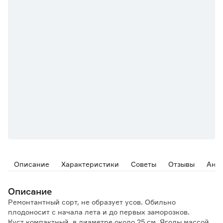
Описание
Характеристики
Советы
Отзывы
Ана
Описание
Ремонтантный сорт, не образует усов. Обильно
плодоносит с начала лета и до первых заморозков.
Куст компактный, в диаметре около 25 см. Ягоды массой