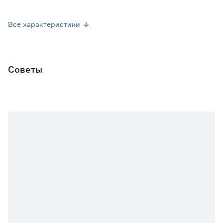
Посев семян
Февраль-Март
Все характеристики
Посев рассады
Май-Июнь
Форма плода
Коническая
Советы
Марка
Поиск
Страна производства
Россия
Вес брутто (кг)
0.001