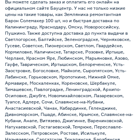
Вы можете сделать заказ и оплатить его онлайн на
официальном сайте Бауцентр. У нас не только низкие
цены на такие товары, как Земляника ремонтантная
Барон Солемахер 100 шт, но и быстрая доставка по
Калининграду, Краснодару, Омску, Новороссийску,
Пушкино. Также доступна доставка до пункта выдачи в
Светлогорске, Балтийске, Зеленоградске, Черняховске,
Гусеве, Советске, Пионерском, Светлом, Гвардейске,
Кормиловке, Каличинске, Татарске, Розовке, Иртыше,
Черлаке, Красном Яре, Любинском, Марьяновке, Азово,
Гауфе, Таврическом, Иртышском, Белореченске, Усть-
Заостровке, Богословке, Майкопе, Сыропятском, Усть-
Лабинске, Горьковском, Кропоткине, Нижней Омке,
Армавире, Москаленках, Кореновске, Шербакуле,
Тимашевске, Павлоградке, Ленинградской, Архипо-
Осиповке, Джубге, Новомихайловском, Лазаревском,
Туапсе, Адлере, Сочи, Славянске-на-Кубани,
Анастасиевской, Чанах, Кабардинке, Геленджике,
Дивноморском, Пшаде, Абинске, Крымске, Славянске-на-
Кубани, Анапе, Витязево, Джигинке, Варениковской,
Натухаевской, Гостагаевской, Темрюке, Переславле-
Залесском, Петровском, Ростове, Исилькуле,
Называевске, Саргатском, Тюкалинске, Барабинске,