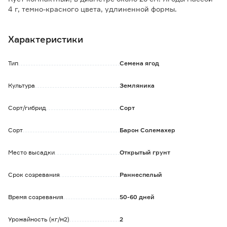
4 г, темно-красного цвета, удлиненной формы.
Аромат сильный, вкус сладкий.
Ценность сорта: высокая урожайность и раннеспелость.
Характеристики
Тип
Семена ягод
Культура
Земляника
Сорт/гибрид
Сорт
Сорт
Барон Солемахер
Место высадки
Открытый грунт
Срок созревания
Раннеспелый
Время созревания
50-60 дней
Урожайность (кг/м2)
2