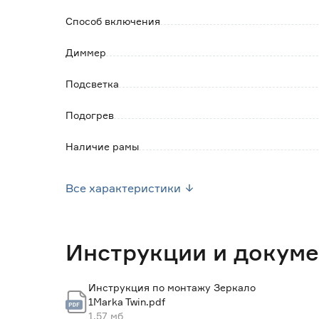
Способ включения
Диммер
Подсветка
Подогрев
Наличие рамы
Вид подсветки
Все характеристики
Цветовая температура (К)
Цвет рамы
Инструкции и докум
Наличие полки
Инструкция по монтажу Зеркало
1Marka Twin.pdf
Комплектация
1.57 мб