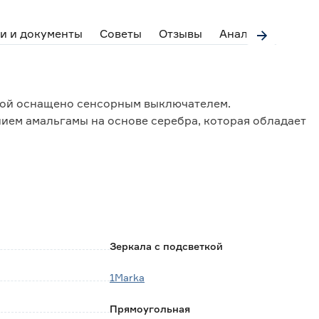
и и документы
Советы
Отзывы
Аналоги
ткой оснащено сенсорным выключателем.
ием амальгамы на основе серебра, которая обладает
50Гц.
Зеркала с подсветкой
о картона.
1Marka
Прямоугольная