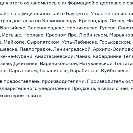
 для этого ознакомьтесь с информацией о
доставке и с
лайн на официальном сайте Бауцентр. У нас не только н
ыстрая доставка по Калининграду, Краснодару, Омску, 
 Балтийске, Зеленоградске, Черняховске, Гусеве, Совет
, Иртыше, Черлаке, Красном Яре, Любинском, Марьяновк
е, Майкопе, Сыропятском, Усть-Лабинске, Горьковском,
ашевске, Павлоградке, Ленинградской, Архипо-Осиповк
ске-на-Кубани, Анастасиевской, Чанах, Кабардинке, Ге
зево, Джигинке, Варениковской, Натухаевской, Гостаг
ске, Саргатском, Тюкалинске, Барабинске, Куйбышеве.
в предоставлены производителями. Производитель ост
дварительного уведомления Продавца, в связи с чем, н
м интернет-сайте.