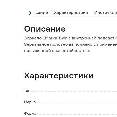
Описание
Характеристики
Инструкци
Описание
Зеркало 1Marka Twin с внутренней подсве
Зеркальное полотно выполнено с применен
повышенной влагостойкостью.
Особенности и преимущества:
- класс защиты от влаги и пыли: IP44;
Характеристики
- подключается к сети с напряжением 220В/
Обратите внимание:
Тип
Изделие поставляется в коробке из прочног
Марка
Форма