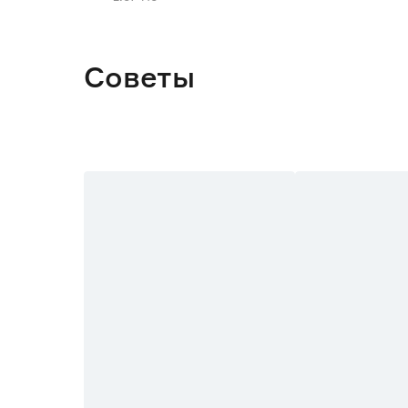
Ориентация
Ширина (мм)
Советы
Высота (мм)
Линза
Bluetooth
Часы
Размер (см)
Смарт-управление (Умный дом)
Страна производства
Гарантия