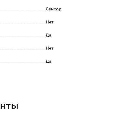
Сенсор
Нет
Да
Нет
Да
Интерьерная
6000 (холодный)
Черный
енты
Нет
Крепления