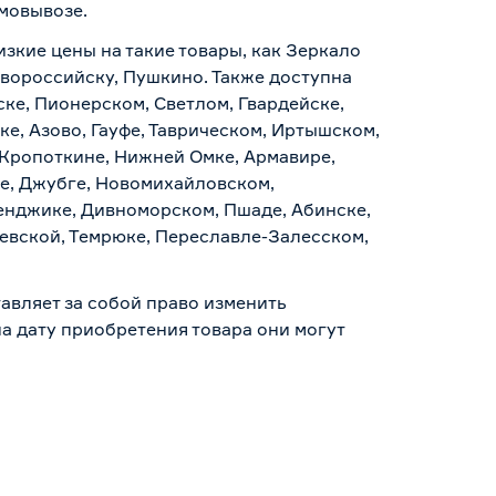
амовывозе
.
изкие цены на такие товары, как Зеркало
Новороссийску, Пушкино. Также доступна
ске, Пионерском, Светлом, Гвардейске,
е, Азово, Гауфе, Таврическом, Иртышском,
 Кропоткине, Нижней Омке, Армавире,
е, Джубге, Новомихайловском,
ленджике, Дивноморском, Пшаде, Абинске,
аевской, Темрюке, Переславле-Залесском,
авляет за собой право изменить
а дату приобретения товара они могут