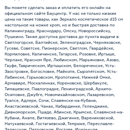
Вы можете сделать заказ и оплатить его онлайн на
официальном сайте Бауцентр. У нас не только низкие
цены на такие товары, как Зеркало косметическое d15 см
настольное на ножке хром, но и быстрая доставка по
Калининграду, Краснодару, Омску, Новороссийску,
Пушкино. Также доступна доставка до пункта выдачи в
Светлогорске, Балтийске, Зеленоградске, Черняховске,
Гусеве, Советске, Пионерском, Светлом, Гвардейске,
Кормиловке, Каличинске, Татарске, Розовке, Иртыше,
Черлаке, Красном Яре, Любинском, Марьяновке, Азово,
Гауфе, Таврическом, Иртышском, Белореченске, Усть-
Заостровке, Богословке, Майкопе, Сыропятском, Усть-
Лабинске, Горьковском, Кропоткине, Нижней Омке,
Армавире, Москаленках, Кореновске, Шербакуле,
Тимашевске, Павлоградке, Ленинградской, Архипо-
Осиповке, Джубге, Новомихайловском, Лазаревском,
Туапсе, Адлере, Сочи, Славянске-на-Кубани,
Анастасиевской, Чанах, Кабардинке, Геленджике,
Дивноморском, Пшаде, Абинске, Крымске, Славянске-на-
Кубани, Анапе, Витязево, Джигинке, Варениковской,
Натухаевской, Гостагаевской, Темрюке, Переславле-
Залесском, Петровском, Ростове, Исилькуле,