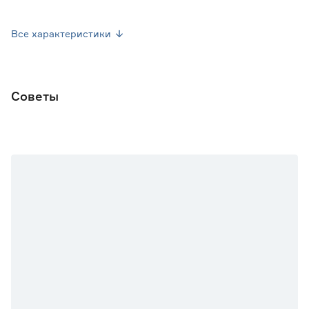
Линза
Да
Все характеристики
Bluetooth
Нет
Часы
Нет
Советы
Размер (см)
15х15
Смарт-управление (Умный дом)
Нет
Страна производства
Китай
Вес брутто (кг)
0.8