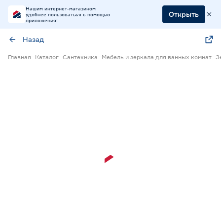
Нашим интернет-магазином
Открыть
удобнее пользоваться с помощью
приложения!
Назад
Главная
Каталог
Сантехника
Мебель и зеркала для ванных комнат
З