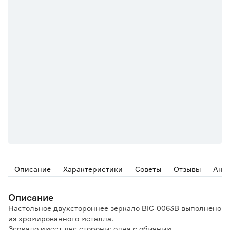
Описание
Характеристики
Советы
Отзывы
Ана
Описание
Настольное двухстороннее зеркало BIC-0063B выполнено
из хромированного металла.
Зеркало имеет две стороны: одна с обычным