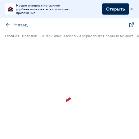
Нашим интернет-магазином
Открыть
удобнее пользоваться с помощью
приложения!
Назад
Главная
Каталог
Сантехника
Мебель и зеркала для ванных комнат
З