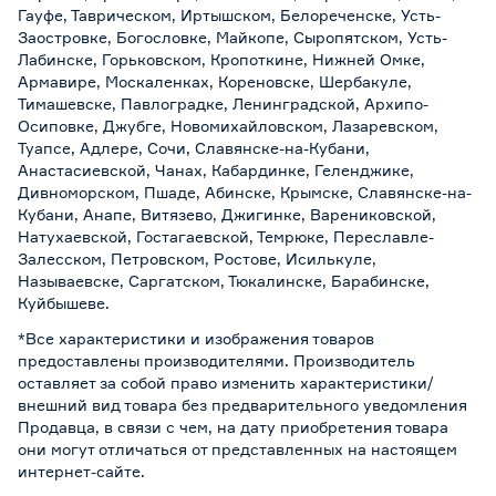
Гауфе, Таврическом, Иртышском, Белореченске, Усть-
Заостровке, Богословке, Майкопе, Сыропятском, Усть-
Лабинске, Горьковском, Кропоткине, Нижней Омке,
Армавире, Москаленках, Кореновске, Шербакуле,
Тимашевске, Павлоградке, Ленинградской, Архипо-
Осиповке, Джубге, Новомихайловском, Лазаревском,
Туапсе, Адлере, Сочи, Славянске-на-Кубани,
Анастасиевской, Чанах, Кабардинке, Геленджике,
Дивноморском, Пшаде, Абинске, Крымске, Славянске-на-
Кубани, Анапе, Витязево, Джигинке, Варениковской,
Натухаевской, Гостагаевской, Темрюке, Переславле-
Залесском, Петровском, Ростове, Исилькуле,
Называевске, Саргатском, Тюкалинске, Барабинске,
Куйбышеве.
*Все характеристики и изображения товаров
предоставлены производителями. Производитель
оставляет за собой право изменить характеристики/
внешний вид товара без предварительного уведомления
Продавца, в связи с чем, на дату приобретения товара
они могут отличаться от представленных на настоящем
интернет-сайте.