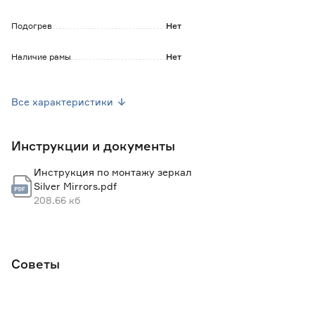
Подогрев
Нет
Наличие рамы
Нет
Вид подсветки
Интерьерная
Все характеристики
Цветовая температура (К)
3000-6000 (регулируемый)
Инструкции и документы
Наличие полки
Нет
Инструкция по монтажу зеркал
Комплектация
Крепления
Silver Mirrors.pdf
208.66 кб
Ширина (мм)
1000
Высота (мм)
1000
Советы
Линза
Нет
Bluetooth
Нет