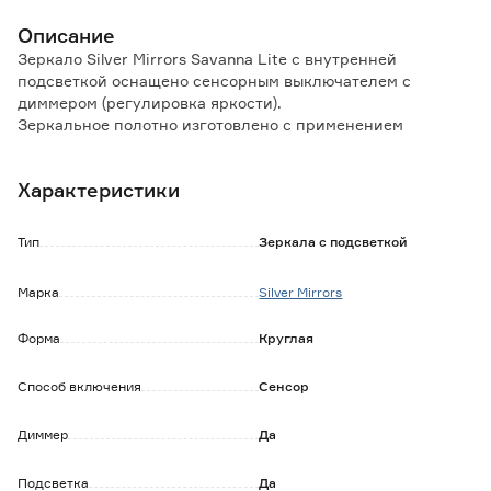
Описание
Зеркало Silver Mirrors Savanna Lite с внутренней
подсветкой оснащено сенсорным выключателем с
диммером (регулировка яркости).
Зеркальное полотно изготовлено с применением
амальгамы на основе серебра, которая обладает
повышенной влагостойкостью.
Характеристики
Блок питания скрыт под коробом, позволяющим
использовать зеркало во влажных помещениях.
Тип
Зеркала с подсветкой
Особенности и преимущества:
- класс защиты от влаги и пыли: IP44;
Марка
Silver Mirrors
- подключается к сети с напряжением 220В/50Гц.
Форма
Круглая
Обратите внимание:
Изделие поставляется в коробке из прочного картона.
Способ включения
Сенсор
Диммер
Да
Подсветка
Да