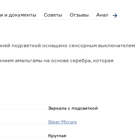
и и документы
Советы
Отзывы
Аналоги
тренней подсветкой оснащено сенсорным выключателем
нием амальгамы на основе серебра, которая
ющим использовать зеркало во влажных помещениях.
50Гц.
Зеркала с подсветкой
Silver Mirrors
о картона.
Круглая