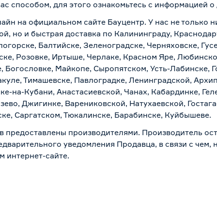
вас способом, для этого ознакомьтесь с информацией о
лайн на официальном сайте Бауцентр. У нас не только н
еткой, но и быстрая доставка по Калининграду, Краснода
логорске, Балтийске, Зеленоградске, Черняховске, Гусе
ске, Розовке, Иртыше, Черлаке, Красном Яре, Любинском
, Богословке, Майкопе, Сыропятском, Усть-Лабинске, 
куле, Тимашевске, Павлоградке, Ленинградской, Архи
ске-на-Кубани, Анастасиевской, Чанах, Кабардинке, Ге
зево, Джигинке, Варениковской, Натухаевской, Гостаг
ске, Саргатском, Тюкалинске, Барабинске, Куйбышеве.
в предоставлены производителями. Производитель ост
дварительного уведомления Продавца, в связи с чем, н
м интернет-сайте.