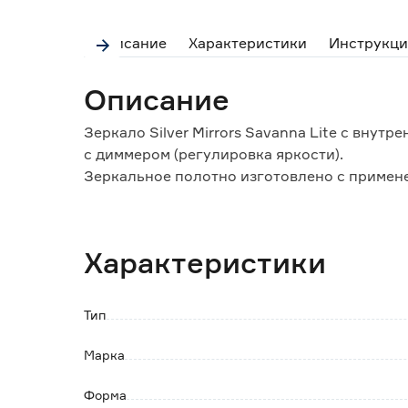
Описание
Характеристики
Инструкци
Описание
Зеркало Silver Mirrors Savanna Lite с вну
с диммером (регулировка яркости).
Зеркальное полотно изготовлено с примене
обладает повышенной влагостойкостью.
Блок питания скрыт под коробом, позволя
Характеристики
Особенности и преимущества:
- класс защиты от влаги и пыли: IP44;
- подключается к сети с напряжением 220В/
Тип
Обратите внимание:
Марка
Изделие поставляется в коробке из прочног
Форма