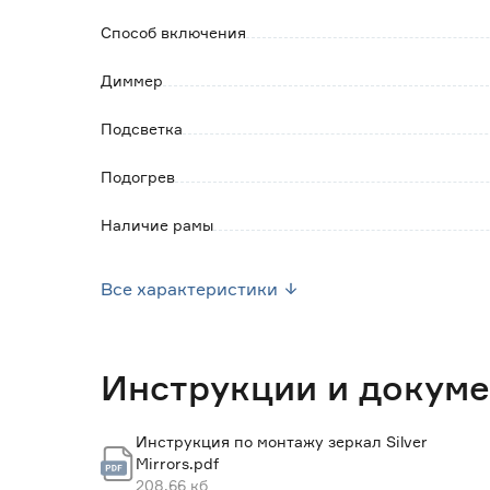
Способ включения
Диммер
Подсветка
Подогрев
Наличие рамы
Вид подсветки
Все характеристики
Цветовая температура (К)
Наличие полки
Инструкции и докум
Комплектация
Инструкция по монтажу зеркал Silver
Mirrors.pdf
Ширина (мм)
208.66 кб