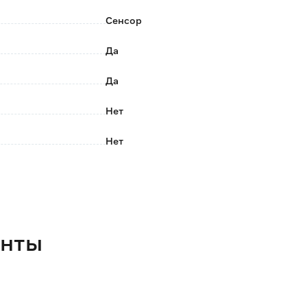
Сенсор
Да
Да
Нет
Нет
Интерьерная
3000-6000 (регулируемый)
Нет
енты
Крепления
700