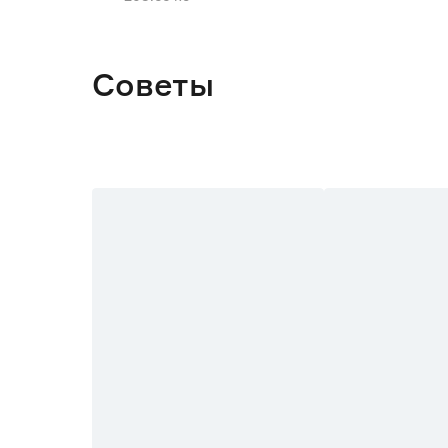
Высота (мм)
Линза
Советы
Bluetooth
Часы
Размер (см)
Смарт-управление (Умный дом)
Страна производства
Гарантия
Вес брутто (кг)