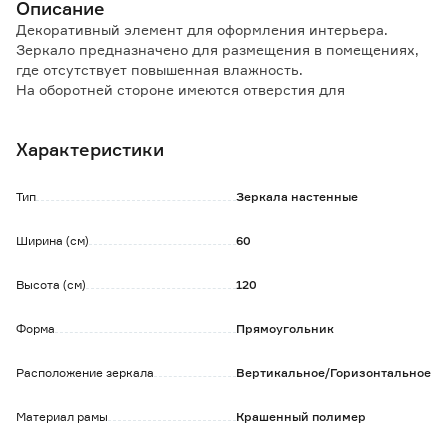
Описание
Декоративный элемент для оформления интерьера.
Зеркало предназначено для размещения в помещениях,
где отсутствует повышенная влажность.
На оборотней стороне имеются отверстия для
горизонтального и вертикального подвешивания к стене.
Характеристики
Обратите внимание:
Крепеж не входит в комплект и приобретается отдельно.
Тип
Зеркала настенные
Ширина (см)
60
Высота (см)
120
Форма
Прямоугольник
Расположение зеркала
Вертикальное/Горизонтальное
Материал рамы
Крашенный полимер