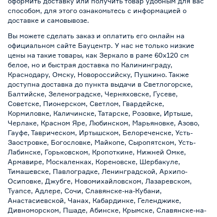
оформить доставку или получить товар удобным для вас
способом, для этого ознакомьтесь с информацией о
доставке и самовывозе
.
Вы можете сделать заказ и оплатить его онлайн на
официальном сайте Бауцентр. У нас не только низкие
цены на такие товары, как Зеркало в раме 60х120 см
белое, но и быстрая доставка по Калининграду,
Краснодару, Омску, Новороссийску, Пушкино. Также
доступна доставка до пункта выдачи в Светлогорске,
Балтийске, Зеленоградске, Черняховске, Гусеве,
Советске, Пионерском, Светлом, Гвардейске,
Кормиловке, Каличинске, Татарске, Розовке, Иртыше,
Черлаке, Красном Яре, Любинском, Марьяновке, Азово,
Гауфе, Таврическом, Иртышском, Белореченске, Усть-
Заостровке, Богословке, Майкопе, Сыропятском, Усть-
Лабинске, Горьковском, Кропоткине, Нижней Омке,
Армавире, Москаленках, Кореновске, Шербакуле,
Тимашевске, Павлоградке, Ленинградской, Архипо-
Осиповке, Джубге, Новомихайловском, Лазаревском,
Туапсе, Адлере, Сочи, Славянске-на-Кубани,
Анастасиевской, Чанах, Кабардинке, Геленджике,
Дивноморском, Пшаде, Абинске, Крымске, Славянске-на-