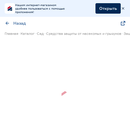
Нашим интернет-магазином
Открыть
удобнее пользоваться с помощью
приложения!
Назад
Главная
Каталог
Сад
Средства защиты от насекомых и грызунов
Защ