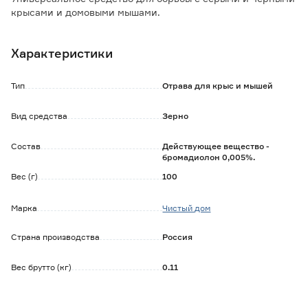
крысами и домовыми мышами.
Особенности и преимущества:
Характеристики
- высокая привлекательность для хорошей поедаемости;
- не вызывает привыкания грызунов;
- действующее вещество - бромадиолон 0,005% 2-го
Тип
Отрава для крыс и мышей
поколения, которое обеспечивает быстрое уничтожение
вредителей.
Вид средства
Зерно
Состав
Действующее вещество -
бромадиолон 0,005%.
Вес (г)
100
Марка
Чистый дом
Страна производства
Россия
Вес брутто (кг)
0.11