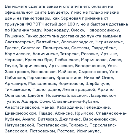
Вы можете сделать заказ и оплатить его онлайн на
официальном сайте Бауцентр. У нас не только низкие
цены на такие товары, как Зерновая приманка от
грызунов ФОРЭТ Чистый дом 100 г, но и быстрая доставка
по Калининграду, Краснодару, Омску, Новороссийску,
Пушкино. Также доступна доставка до пункта выдачи в
Светлогорске, Балтийске, Зеленоградске, Черняховске,
Гусеве, Советске, Пионерском, Светлом, Гвардейске,
Кормиловке, Каличинске, Татарске, Розовке, Иртыше,
Черлаке, Красном Яре, Любинском, Марьяновке, Азово,
Гауфе, Таврическом, Иртышском, Белореченске, Усть-
Заостровке, Богословке, Майкопе, Сыропятском, Усть-
Лабинске, Горьковском, Кропоткине, Нижней Омке,
Армавире, Москаленках, Кореновске, Шербакуле,
Тимашевске, Павлоградке, Ленинградской, Архипо-
Осиповке, Джубге, Новомихайловском, Лазаревском,
Туапсе, Адлере, Сочи, Славянске-на-Кубани,
Анастасиевской, Чанах, Кабардинке, Геленджике,
Дивноморском, Пшаде, Абинске, Крымске, Славянске-на-
Кубани, Анапе, Витязево, Джигинке, Варениковской,
Натухаевской, Гостагаевской, Темрюке, Переславле-
Залесском, Петровском, Ростове, Исилькуле,