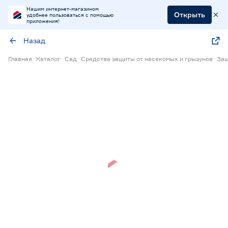
Нашим интернет-магазином
Открыть
удобнее пользоваться с помощью
приложения!
Назад
Главная
Каталог
Сад
Средства защиты от насекомых и грызунов
Защ
Нет в наличии