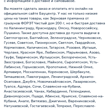
с информацией о
доставке и самовывозе
.
Вы можете сделать заказ и оплатить его онлайн на
официальном сайте Бауцентр. У нас не только низкие
цены на такие товары, как Зерновая приманка от
грызунов ФОРЭТ Чистый дом 200 г, но и быстрая доставка
по Калининграду, Краснодару, Омску, Новороссийску,
Пушкино. Также доступна доставка до пункта выдачи в
Светлогорске, Балтийске, Зеленоградске, Черняховске,
Гусеве, Советске, Пионерском, Светлом, Гвардейске,
Кормиловке, Каличинске, Татарске, Розовке, Иртыше,
Черлаке, Красном Яре, Любинском, Марьяновке, Азово,
Гауфе, Таврическом, Иртышском, Белореченске, Усть-
Заостровке, Богословке, Майкопе, Сыропятском, Усть-
Лабинске, Горьковском, Кропоткине, Нижней Омке,
Армавире, Москаленках, Кореновске, Шербакуле,
Тимашевске, Павлоградке, Ленинградской, Архипо-
Осиповке, Джубге, Новомихайловском, Лазаревском,
Туапсе, Адлере, Сочи, Славянске-на-Кубани,
Анастасиевской, Чанах, Кабардинке, Геленджике,
Дивноморском, Пшаде, Абинске, Крымске, Славянске-на-
Кубани, Анапе, Витязево, Джигинке, Варениковской,
Натухаевской, Гостагаевской, Темрюке, Переславле-