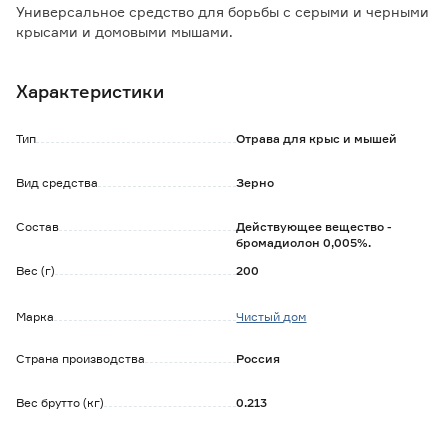
Универсальное средство для борьбы с серыми и черными
крысами и домовыми мышами.
Особенности и преимущества:
Характеристики
- высокая привлекательность для хорошей поедаемости;
- не вызывает привыкания грызунов;
- действующее вещество - бромадиолон 0,005% 2-го
Тип
Отрава для крыс и мышей
поколения, которое обеспечивает быстрое уничтожение
вредителей.
Вид средства
Зерно
Состав
Действующее вещество -
бромадиолон 0,005%.
Вес (г)
200
Марка
Чистый дом
Страна производства
Россия
Вес брутто (кг)
0.213