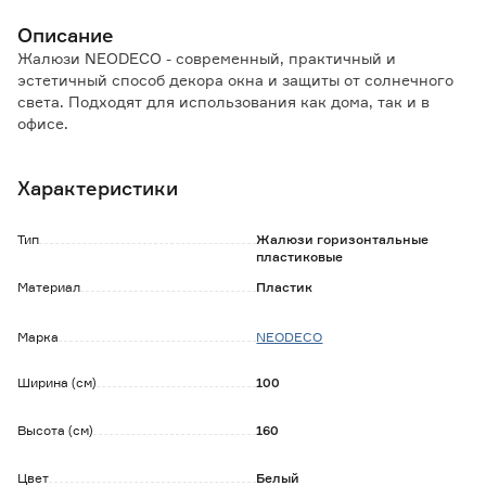
Описание
Жалюзи NEODECO - современный, практичный и
эстетичный способ декора окна и защиты от солнечного
света. Подходят для использования как дома, так и в
офисе.
Ламели выполнены из пластика, имеют особую L-
образную форму. Данный изгиб, при полном закрытии
Характеристики
жалюзи, позволяет осуществить 100%
светонепроницаемость.
Изделие обладает хорошими солнцезащитными
Тип
Жалюзи горизонтальные
свойствами, не деформируется, не впитывает пыль и
пластиковые
грязь, не накапливает статическое электричество.
Материал
Пластик
Комплектация:
Марка
NEODECO
- жалюзи в сборе;
- шнур управления;
- саморезы, дюбеля;
Ширина (см)
100
- кронштейны;
- ручка управления;
Высота (см)
160
- инструкция.
Цвет
Белый