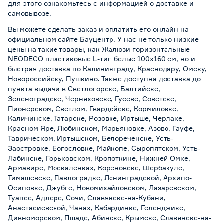
для этого ознакомьтесь с информацией о
доставке и
самовывозе
.
Вы можете сделать заказ и оплатить его онлайн на
официальном сайте Бауцентр. У нас не только низкие
цены на такие товары, как Жалюзи горизонтальные
NEODECO пластиковые L-тип белые 100х160 см, но и
быстрая доставка по Калининграду, Краснодару, Омску,
Новороссийску, Пушкино. Также доступна доставка до
пункта выдачи в Светлогорске, Балтийске,
Зеленоградске, Черняховске, Гусеве, Советске,
Пионерском, Светлом, Гвардейске, Кормиловке,
Каличинске, Татарске, Розовке, Иртыше, Черлаке,
Красном Яре, Любинском, Марьяновке, Азово, Гауфе,
Таврическом, Иртышском, Белореченске, Усть-
Заостровке, Богословке, Майкопе, Сыропятском, Усть-
Лабинске, Горьковском, Кропоткине, Нижней Омке,
Армавире, Москаленках, Кореновске, Шербакуле,
Тимашевске, Павлоградке, Ленинградской, Архипо-
Осиповке, Джубге, Новомихайловском, Лазаревском,
Туапсе, Адлере, Сочи, Славянске-на-Кубани,
Анастасиевской, Чанах, Кабардинке, Геленджике,
Дивноморском, Пшаде, Абинске, Крымске, Славянске-на-