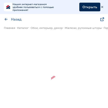
Нашим интернет-магазином
Открыть
удобнее пользоваться с помощью
приложения!
Назад
Главная
Каталог
Обои, интерьер, декор
Жалюзи, рулонные шторы
Го
15% Бонус