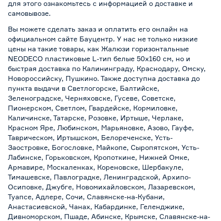
для этого ознакомьтесь с информацией о
доставке и
самовывозе
.
Вы можете сделать заказ и оплатить его онлайн на
официальном сайте Бауцентр. У нас не только низкие
цены на такие товары, как Жалюзи горизонтальные
NEODECO пластиковые L-тип белые 50х160 см, но и
быстрая доставка по Калининграду, Краснодару, Омску,
Новороссийску, Пушкино. Также доступна доставка до
пункта выдачи в Светлогорске, Балтийске,
Зеленоградске, Черняховске, Гусеве, Советске,
Пионерском, Светлом, Гвардейске, Кормиловке,
Каличинске, Татарске, Розовке, Иртыше, Черлаке,
Красном Яре, Любинском, Марьяновке, Азово, Гауфе,
Таврическом, Иртышском, Белореченске, Усть-
Заостровке, Богословке, Майкопе, Сыропятском, Усть-
Лабинске, Горьковском, Кропоткине, Нижней Омке,
Армавире, Москаленках, Кореновске, Шербакуле,
Тимашевске, Павлоградке, Ленинградской, Архипо-
Осиповке, Джубге, Новомихайловском, Лазаревском,
Туапсе, Адлере, Сочи, Славянске-на-Кубани,
Анастасиевской, Чанах, Кабардинке, Геленджике,
Дивноморском, Пшаде, Абинске, Крымске, Славянске-на-