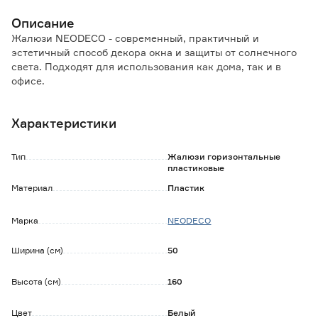
Описание
Жалюзи NEODECO - современный, практичный и
эстетичный способ декора окна и защиты от солнечного
света. Подходят для использования как дома, так и в
офисе.
Ламели выполнены из пластика, имеют особую L-
образную форму. Данный изгиб, при полном закрытии
Характеристики
жалюзи, позволяет осуществить 100%
светонепроницаемость.
Изделие обладает хорошими солнцезащитными
Тип
Жалюзи горизонтальные
свойствами, не деформируется, не впитывает пыль и
пластиковые
грязь, не накапливает статическое электричество.
Материал
Пластик
Комплектация:
Марка
NEODECO
- жалюзи в сборе;
- шнур управления;
- саморезы, дюбеля;
Ширина (см)
50
- кронштейны;
- ручка управления;
Высота (см)
160
- инструкция.
Цвет
Белый