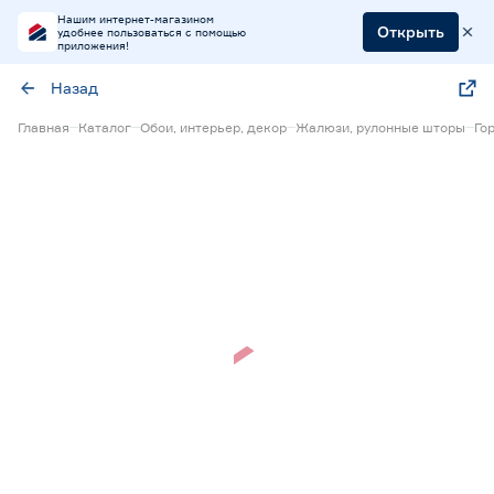
Нашим интернет-магазином
Открыть
удобнее пользоваться с помощью
приложения!
Назад
Главная
Каталог
Обои, интерьер, декор
Жалюзи, рулонные шторы
Го
15% Бонус