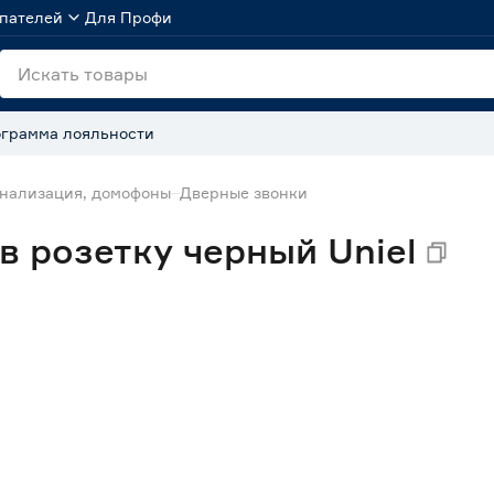
пателей
Для Профи
грамма лояльности
гнализация, домофоны
Дверные звонки
в розетку черный Uniel