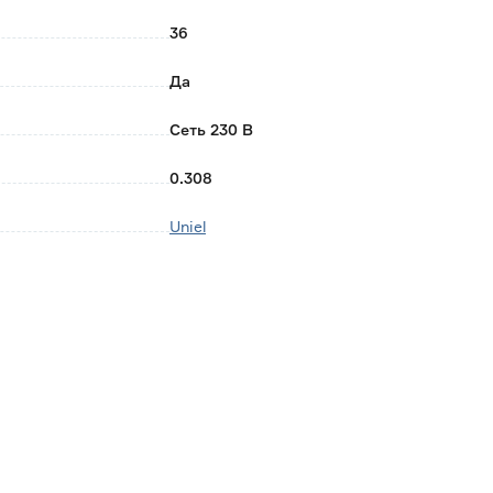
36
Да
Сеть 230 В
0.308
Uniel
Китай
1 год