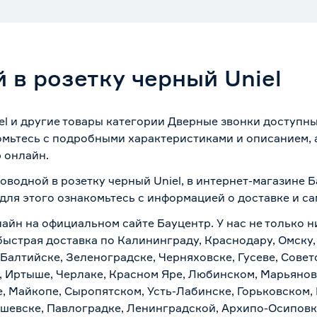
 в розетку черный Uniel
el и другие товары категории Дверные звонки доступны
омьтесь с подробными характеристиками и описанием, а
 онлайн.
оводной в розетку черный Uniel, в интернет-магазине 
 для этого ознакомьтесь с информацией о
доставке и с
лайн на официальном сайте Бауцентр. У нас не только н
 быстрая доставка по Калининграду, Краснодару, Омску
 Балтийске, Зеленоградске, Черняховске, Гусеве, Совет
, Иртыше, Черлаке, Красном Яре, Любинском, Марьяновк
е, Майкопе, Сыропятском, Усть-Лабинске, Горьковском,
ашевске, Павлоградке, Ленинградской, Архипо-Осиповк