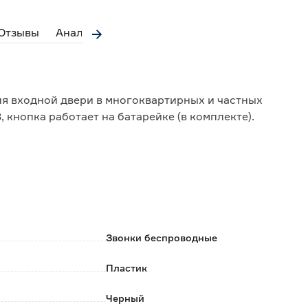
Отзывы
Аналоги
ля входной двери в многоквартирных и частных
, кнопка работает на батарейке (в комплекте).
ерном цвете.
 комплекте).
Звонки беспроводные
ить на линии прохождения сигнала отсутствие
Пластик
еский забор, стальная дверная коробка.
Черный