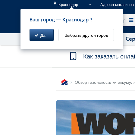
Краснодар
Адреса магазинов
Каталог
Ваш город —
Краснодар
?
Да
Выбрать другой город
Акции!
Бонусы и скидки
Сер
Как заказать онла
Обзор газонокосилки аккум