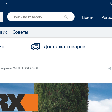
Войти
Реги
вис
Советы
йн
Доставка товаров
уляторной WORX WG743E