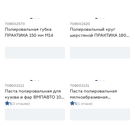
708002570
708002420
Полировальная губка
Полировальный круг
ПРАКТИКА 150 мм М14
шерстяной ПРАКТИКА 180
мм на липучке
708002112
708002131
Паста полировальная для
Паста полировальная
кузова и фар ВМПАВТО 100
мелкоабразивная
мл
ВМПАВТО P3000, 20 г
5
(3 отзыва)
5
(1 отзыв)