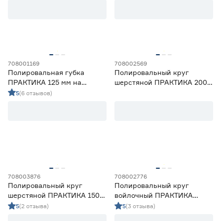
Диаметр диска (мм)
125
150
180
200
708001169
708002569
Полировальная губка
Полировальный круг
ПРАКТИКА 125 мм на
шерстяной ПРАКТИКА 200
липучке
мм на липучке
5
(6 отзывов)
Марка
REXANT
3
ВМПАВТО
4
ПРАКТИКА
12
Страна производства
708003876
708002776
Китай
12
Полировальный круг
Полировальный круг
Россия
7
шерстяной ПРАКТИКА 150
войлочный ПРАКТИКА
мм на липучке
125х22 мм
5
(2 отзыва)
5
(3 отзыва)