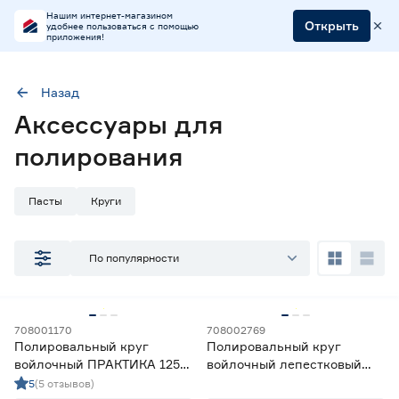
Нашим интернет-магазином
Открыть
удобнее пользоваться с помощью
приложения!
Назад
Наличие в магазинах
Аксессуары для
Ростовское шоссе, 28/7
полирования
ул. Селезнева, 4
ул. им. Данилы Волкореза, 2
Пасты
Круги
Тип
По популярности
Полировальные круги
12
Полировальные пасты и бруски
7
Цена
708001170
708002769
Полировальный круг
Полировальный круг
от
до
войлочный ПРАКТИКА 125
войлочный лепестковый
мм на липучке
ПРАКТИКА 125 мм М14
5
(5 отзывов)