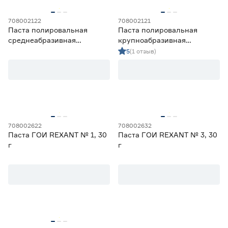
708002122
708002121
Паста полировальная
Паста полировальная
среднеабразивная
крупноабразивная
ВМПАВТО P2000, 20 г
ВМПАВТО P1000, 20 г
5
(1 отзыв)
708002622
708002632
Паста ГОИ REXANT № 1, 30
Паста ГОИ REXANT № 3, 30
г
г