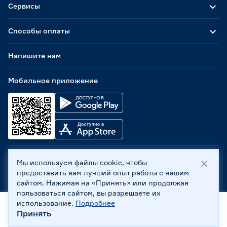
Сервисы
Способы оплаты
Напишите нам
Мобильное приложение
Мы используем файлы cookie, чтобы
ООО «Бауцентр Рус» 2004 -
2026
, 236029, г. Калининград,
предоставить вам лучший опыт работы с нашим
ул. А.Невского, 205. ИНН 7702596813, КПП 390601001 ©
сайтом. Нажимая на «Принять» или продолжая
Все права защищены
пользоваться сайтом, вы разрешаете их
Политика обработки персональных данных
использование.
Подробнее
Правовая информация
Принять
Главная
Каталог
Корзина
Профиль
Охрана труда