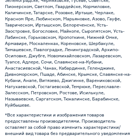
Зеленоградске, Черняховске, Гусеве, Советске,
Пионерском, Светлом, Гвардейске, Кормиловке,
Каличинске, Татарске, Розовке, Иртыше, Черлаке,
Красном Яре, Любинском, Марьяновке, Азово, Гауфе,
Таврическом, Иртышском, Белореченске, Усть-
Заостровке, Богословке, Майкопе, Сыропятском, Усть-
Лабинске, Горьковском, Кропоткине, Нижней Омке,
Армавире, Москаленках, Кореновске, Шербакуле,
Тимашевске, Павлоградке, Ленинградской, Архипо-
Осиповке, Джубге, Новомихайловском, Лазаревском,
Туапсе, Адлере, Сочи, Славянске-на-Кубани,
Анастасиевской, Чанах, Кабардинке, Геленджике,
Дивноморском, Пшаде, Абинске, Крымске, Славянске-на-
Кубани, Анапе, Витязево, Джигинке, Варениковской,
Натухаевской, Гостагаевской, Темрюке, Переславле-
Залесском, Петровском, Ростове, Исилькуле,
Называевске, Саргатском, Тюкалинске, Барабинске,
Куйбышеве.
*Все характеристики и изображения товаров
предоставлены производителями. Производитель
оставляет за собой право изменить характеристики/
внешний вид товара без предварительного уведомления