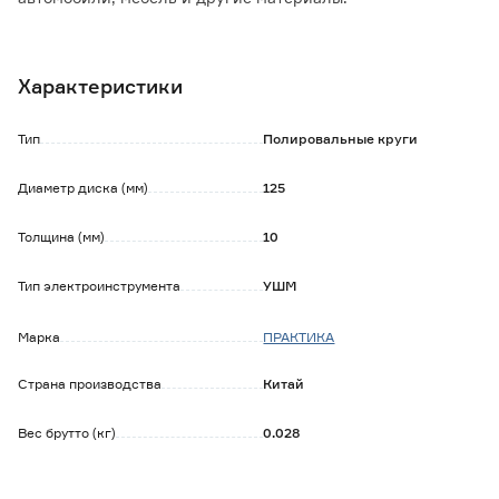
Особенности и преимущества:
- войлок обеспечивает мягкость и равномерное
Характеристики
распределение давления при полировании;
- липучка позволяет легко устанавливать и снимать круг
на опорную тарелку;
Тип
Полировальные круги
- толщина обеспечивает достаточную амортизацию и
равномерное распределение давления.
Диаметр диска (мм)
125
Толщина (мм)
10
Тип электроинструмента
УШМ
Марка
ПРАКТИКА
Страна производства
Китай
Вес брутто (кг)
0.028