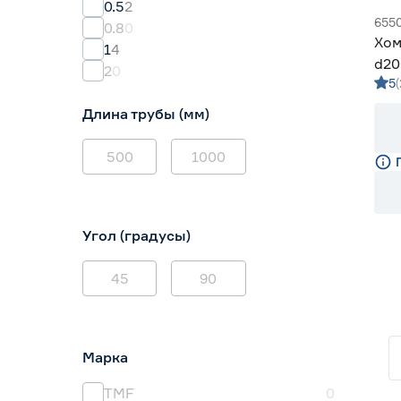
0.5
2
655
0.8
0
Хом
1
4
d20
2
0
5
мм
Длина трубы (мм)
500
1000
Угол (градусы)
45
90
Марка
TMF
0