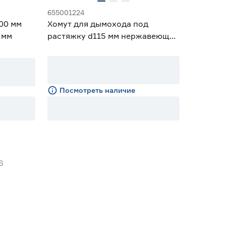
655001224
00 мм
Хомут для дымохода под
 мм
растяжку d115 мм нержавеющая
сталь 1 мм
Посмотреть наличие
6