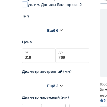
ул. им. Данилы Волкореза, 2
Тип
Заглушки
4
Ещё 6
Защитные элементы
5
Колена
8
Цена
Нагревательные баки
3
Оголовки и дефлекторы
8
от
до
Диаметр внутренний (мм)
110-130
0
655
Ещё 2
110/115
0
Хом
115
3
нер
Диаметр наружный (мм)
115/119
0
5
115/120
0