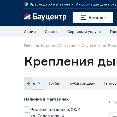
Краснодар
3 магазина
Информация для поку
Каталог
Акции
Советы
Сервисы и услуги
Про
Главная
Каталог
Сантехника
Сауна и баня
Банн
Крепления ды
Все
Трубы
Трубы сэндвич
Теплоо
Наличие в магазинах
6
то
Ростовское шоссе, 28/7
ул. Селезнева, 4
Ти