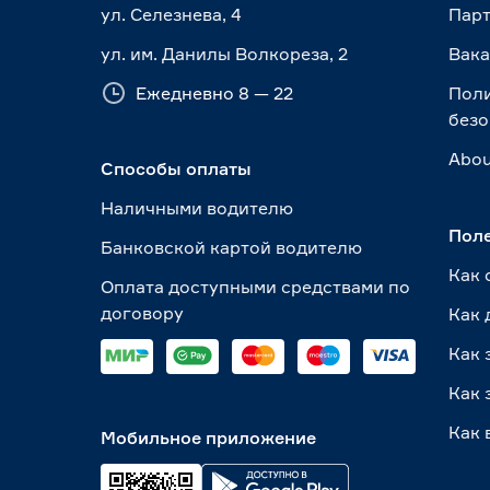
ул. Селезнева, 4
Пар
ул. им. Данилы Волкореза, 2
Вак
Ежедневно 8 — 22
Пол
безо
Abou
Способы оплаты
Наличными водителю
Пол
Банковской картой водителю
Как 
Оплата доступными средствами по
договору
Как 
Как 
Как 
Как 
Мобильное приложение