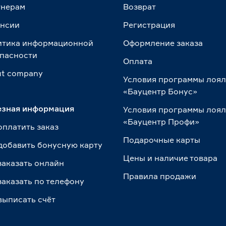
тнерам
Возврат
ансии
Регистрация
итика информационной
Оформление заказа
пасности
Оплата
t сompany
Условия программы лоя
«Бауцентр Бонус»
езная информация
Условия программы лоя
«Бауцентр Профи»
оплатить заказ
Подарочные карты
добавить бонусную карту
Цены и наличие товара
заказать онлайн
Правила продажи
заказать по телефону
выписать счёт