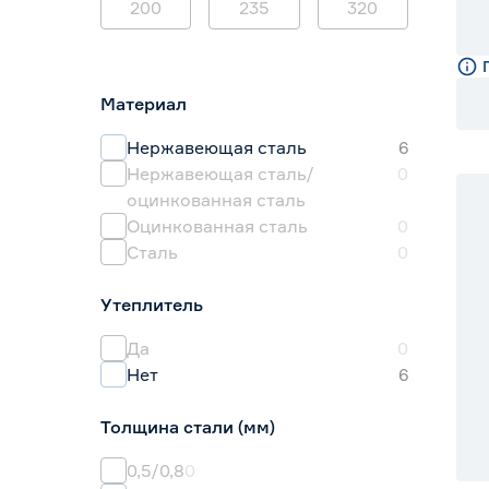
200
235
320
Материал
Нержавеющая сталь
6
Нержавеющая сталь/
0
оцинкованная сталь
Оцинкованная сталь
0
Сталь
0
Утеплитель
Да
0
Нет
6
Толщина стали (мм)
0,5/0,8
0