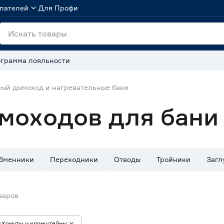
пателей
Для Профи
грамма лояльности
ый дымоход и нагревательные баки
моходов для бани
бменники
Переходники
Отводы
Тройники
Загл
варов
п
Хомуты и кронштейны