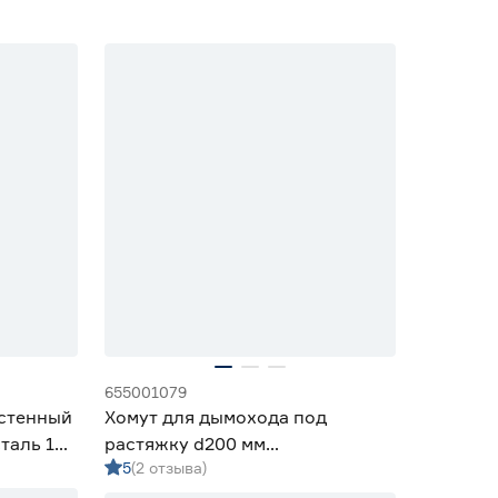
655001079
астенный
Хомут для дымохода под
таль 1
растяжку d200 мм
5
(2 отзыва)
нержавеющая сталь 1 мм