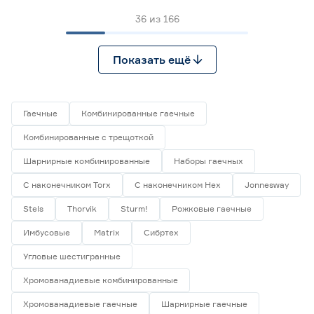
36
из
166
Показать ещё
Гаечные
Комбинированные гаечные
Комбинированные с трещоткой
Шарнирные комбинированные
Наборы гаечных
С наконечником Torx
С наконечником Hex
Jonnesway
Stels
Thorvik
Sturm!
Рожковые гаечные
Имбусовые
Matrix
Сибртех
Угловые шестигранные
Хромованадиевые комбинированные
Хромованадиевые гаечные
Шарнирные гаечные