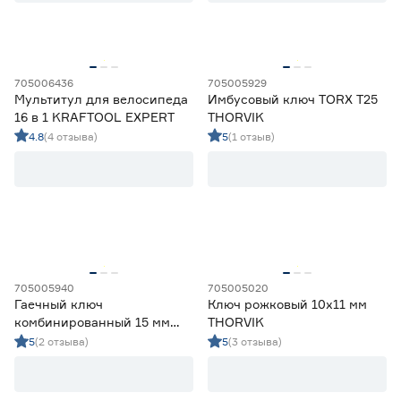
от
до
705006436
705005929
Вид
Мультитул для велосипеда
Имбусовый ключ TORX T25
16 в 1 KRAFTOOL EXPERT
THORVIK
Имбусовый
34
4.8
(4 отзыва)
5
(1 отзыв)
Ещё 3
Комбинированный
64
Накидной
1
Размер
Разводной
22
Рожковый
33
1.5
2
2.5
Ещё 29
3
4
5
Максимальный размер (мм)
705005940
705005020
Гаечный ключ
Ключ рожковый 10х11 мм
20
21
24
комбинированный 15 мм
THORVIK
Ещё 11
трещоточный THORVIK
5
(2 отзыва)
5
(3 отзыва)
25
30
32
Размер двустороннего ключа (мм)
10х11
1