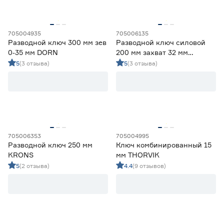
Нет
160
Материал
705004935
705006135
Разводной ключ 300 мм зев
Разводной ключ силовой
Инструментальная сталь
1
0‑35 мм DORN
200 мм захват 32 мм
Оцинкованная сталь
5
KRAFTOOL T‑REX
5
(3 отзыва)
5
(3 отзыва)
Сталь
8
Углеродистая сталь
15
Хромованадиевая сталь
136
Марка
DORN
10
705006353
705004995
Ещё 11
Разводной ключ 250 мм
Ключ комбинированный 15
FIT
1
KRONS
мм THORVIK
Hanskonner
2
5
(2 отзыва)
4.4
(9 отзывов)
Страна производства
Jonnesway
21
KRAFTOOL
4
Индия
72
Китай
67
Тайвань
26
Чехия
1