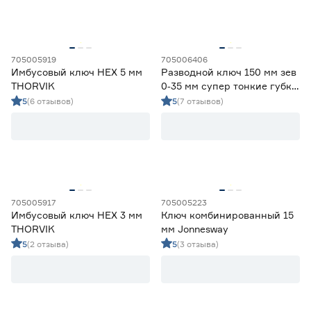
705005919
705006406
Имбусовый ключ HEX 5 мм
Разводной ключ 150 мм зев
THORVIK
0‑35 мм супер тонкие губки
КОБАЛЬТ
5
(6 отзывов)
5
(7 отзывов)
705005917
705005223
Имбусовый ключ HEX 3 мм
Ключ комбинированный 15
THORVIK
мм Jonnesway
5
(2 отзыва)
5
(3 отзыва)