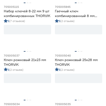
705005115
705005945
Набор ключей 8‑22 мм 9 шт
Гаечный ключ
комбинированных THORVIK
комбинированный 8 мм
трещоточный THORVIK
5
(7 отзывов)
5
(2 отзыва)
705005037
705005040
Ключ рожковый 21х23 мм
Ключ рожковый 25х28 мм
THORVIK
THORVIK
5
(2 отзыва)
5
(2 отзыва)
705005034
705005035