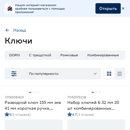
Нашим интернет-магазином
Открыть
удобнее пользоваться с помощью
приложения!
Назад
Наличие в магазинах
Ключи
Ростовское шоссе, 28/7
ул. Селезнева, 4
DORN
С трещоткой
Рожковые
Комбинированные
ул. им. Данилы Волкореза, 2
По популярности
Тип
Ключи гаечные
86
Ключи разводные
21
705006423
705005118
Ключи-шестигранники
36
Разводной ключ 155 мм зев
Набор ключей 6‑32 мм 20
Наборы гаечных ключей
12
41 мм короткая ручка,
шт комбинированных
Торцевые ключи
6
тонкие губки Sturm!
THORVIK
5
(5 отзывов)
4.7
(3 отзыва)
Цена