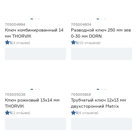
Ещё 16
10х12
2
10х13
1
Форма наконечника
12х13
3
705004994
705004934
13х14
2
Ключ комбинированный 14
Разводной ключ 250 мм зев
HEX
22
мм THORVIK
0‑30 мм DORN
TORX
13
5
(4 отзыва)
5
(10 отзывов)
Наличие трещотки
Да
14
Нет
152
Угловой
705005026
705005819
Да
38
Ключ рожковый 13х14 мм
Трубчатый ключ 12x13 мм
Нет
128
THORVIK
двухсторонний Matrix
5
(2 отзыва)
5
(6 отзывов)
Шарнирный механизм
Да
6