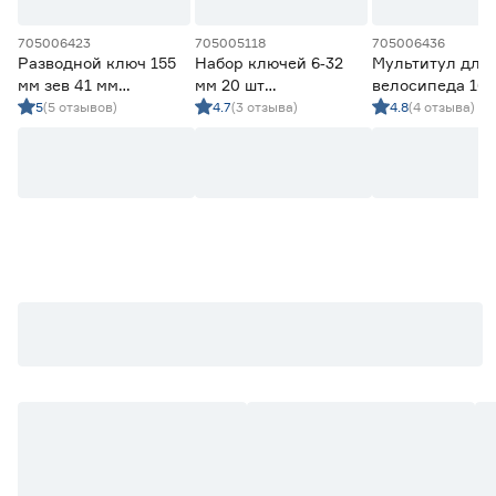
705006423
705005118
705006436
Разводной ключ 155
Набор ключей 6‑32
Мультитул для
мм зев 41 мм
мм 20 шт
велосипеда 16 в
короткая ручка,
комбинированных
KRAFTOOL EXP
5
(5 отзывов)
4.7
(3 отзыва)
4.8
(4 отзыва)
тонкие губки Sturm!
THORVIK