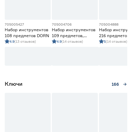
705005427
705004706
705004888
Набор инструментов
Набор инструментов
Набор инструм
108 предметов DORN
109 предметов,
216 предметов,
головки 1/2" и 1/4"
головки 1/2", 1/4
4.9
(13 отзывов)
4.9
(14 отзывов)
5
(14 отзывов)
12‑гранные STELS
3/8" STELS
Ключи
166