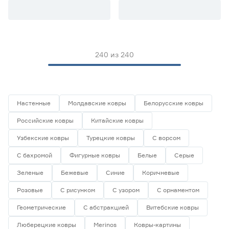
240
из
240
Настенные
Молдавские ковры
Белорусские ковры
Российские ковры
Китайские ковры
Узбекские ковры
Турецкие ковры
С ворсом
С бахромой
Фигурные ковры
Белые
Серые
Зеленые
Бежевые
Синие
Коричневые
Розовые
С рисунком
С узором
С орнаментом
Геометрические
С абстракцией
Витебские ковры
Люберецкие ковры
Merinos
Ковры-картины