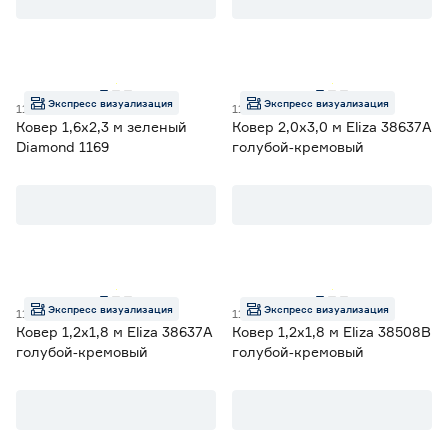
Цена
от
до
Экспресс визуализация
Экспресс визуализация
111004201
111005292
Типоразмер (м)
Ковер 1,6х2,3 м зеленый
Ковер 2,0х3,0 м Eliza 38637А
Diamond 1169
голубой‑кремовый
0.6х0.9
1
Ещё 4
0.8х1.5
43
1.0х1.0
0
Длина (м)
1.0х1.5
0
1.2х1.8
35
от
до
Экспресс визуализация
Экспресс визуализация
111005291
111005272
Ковер 1,2х1,8 м Eliza 38637А
Ковер 1,2х1,8 м Eliza 38508B
Ширина (м)
голубой‑кремовый
голубой‑кремовый
от
до
Плотность ковра (точек/м2)