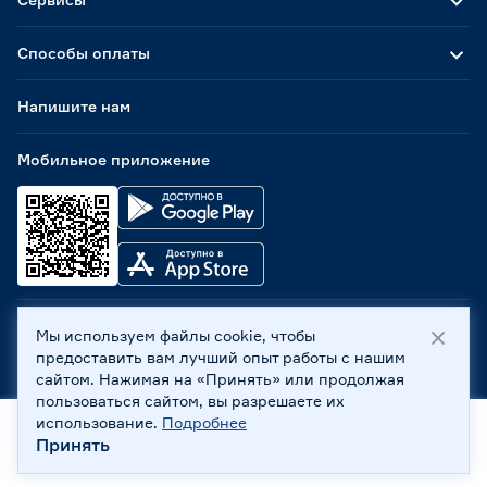
Способы оплаты
Напишите нам
Мобильное приложение
Мы используем файлы cookie, чтобы
ООО «Бауцентр Рус» 2004 -
2026
, 236029, г. Калининград,
предоставить вам лучший опыт работы с нашим
ул. А.Невского, 205. ИНН 7702596813, КПП 390601001 ©
сайтом. Нажимая на «Принять» или продолжая
Все права защищены
пользоваться сайтом, вы разрешаете их
Политика обработки персональных данных
использование.
Подробнее
Правовая информация
Принять
Охрана труда
Главная
Каталог
Корзина
Профиль