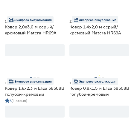
До 300 000 (низкая)
100
От 300 000 до 700 000 (средняя)
130
Экспресс визуализация
Экспресс визуализация
111004822
111004812
От 700 000 (высокая)
2
Ковер 2,0х3,0 м серый/
Ковер 1,4х2,0 м серый/
кремовый Matera HR69A
кремовый Matera HR69A
Форма
Круглая
4
Овальная
16
Прямоугольная
216
Фигурная
4
Шкура
0
Экспресс визуализация
Экспресс визуализация
111005281
111005271
Ковер 1,6х2,3 м Eliza 38508B
Ковер 0,8х1,5 м Eliza 38508B
Цветовая палитра
голубой‑кремовый
голубой‑кремовый
5
(1 отзыв)
Бежевый/Коричневый
125
Ещё 2
Белый
0
Голубой/Синий
8
Вид декора
Зеленый
0
Мультиколор
20
Абстракция
240