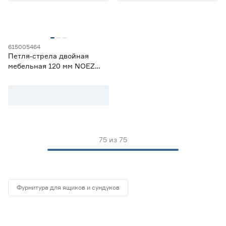
от
до
Назначение
615005464
Петля‑стрела двойная
Для ворот, массивных дверей и калиток
43
мебельная 120 мм NOEZ
Для дверей, окон и мебели
32
ПС2М‑120‑SL
Максимальная нагрузка (кг)
от
до
75
из
75
Длина (мм)
от
до
Фурнитура для ящиков и сундуков
Ширина (мм)
от
до