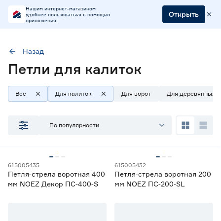
Нашим интернет-магазином
Открыть
удобнее пользоваться с помощью
приложения!
Назад
Наличие в магазинах
Петли для калиток
Ростовское шоссе, 28/7
ул. Селезнева, 4
Все
Для калиток
Для ворот
Для деревянных д
ул. им. Данилы Волкореза, 2
По популярности
Тип
Петли накладные
20
Петли под сварку
24
615005435
615005432
Петли Т-образные
24
Петля‑стрела воротная 400
Петля‑стрела воротная 200
Фурнитура для ящиков и сундуков
7
мм NOEZ Декор ПС‑400‑S
мм NOEZ ПС‑200‑SL
Цена