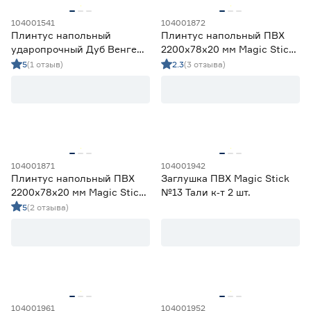
Deconica
0
DECOR-DIZAYN
1
104001541
104001872
Россия
98
Плинтус напольный
Плинтус напольный ПВХ
ударопрочный Дуб Венге
2200х78х20 мм Magic Stick
SOLID 2000х80х13 мм
№13 Тали
5
(1 отзыв)
2.3
(3 отзыва)
104001871
104001942
Плинтус напольный ПВХ
Заглушка ПВХ Magic Stick
2200х78х20 мм Magic Stick
№13 Тали к‑т 2 шт.
№12 Ятоба
5
(2 отзыва)
104001961
104001952