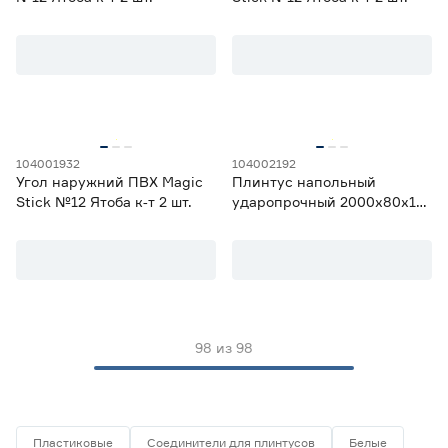
104001932
104002192
Угол наружний ПВХ Magic
Плинтус напольный
Stick №12 Ятоба к‑т 2 шт.
ударопрочный 2000х80х13
мм SOLID Камель
98
из
98
Пластиковые
Соединители для плинтусов
Белые