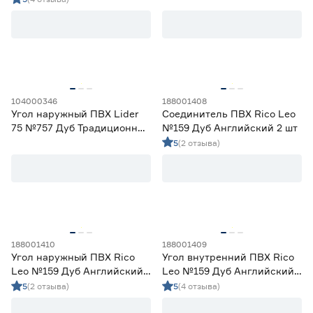
Плинтусы из ПВХ
94
Плинтусы из ударопрочного полимера
3
Цена
от
до
104000346
188001408
Угол наружный ПВХ Lider
Соединитель ПВХ Rico Leo
75 №757 Дуб Традиционный
№159 Дуб Английский 2 шт
Декор
2 шт
5
(2 отзыва)
Металл
0
Однотонный
1
Под дерево
97
Под камень
0
Под покраску
0
188001410
188001409
Угол наружный ПВХ Rico
Угол внутренний ПВХ Rico
Вид элемента
Leo №159 Дуб Английский
Leo №159 Дуб Английский
2 шт
2 шт
5
(2 отзыва)
5
(4 отзыва)
Заглушка
19
Ещё 3
Крепление
0