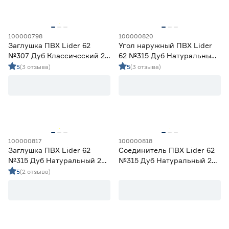
2
2.2
2.4
100000798
100000820
2.5
3
Заглушка ПВХ Lider 62
Угол наружный ПВХ Lider
№307 Дуб Классический 2
62 №315 Дуб Натуральный
шт
2 шт
5
(3 отзыва)
5
(3 отзыва)
Кабель-канал
Да
21
Нет
1
Подходит для светодиодной ленты
100000817
100000818
Заглушка ПВХ Lider 62
Соединитель ПВХ Lider 62
Да
0
№315 Дуб Натуральный 2
№315 Дуб Натуральный 2
шт
шт
5
(2 отзыва)
Марка
ARTIVA
0
Ещё 7
COSCA
0
DECOMASTER
0
Страна производства