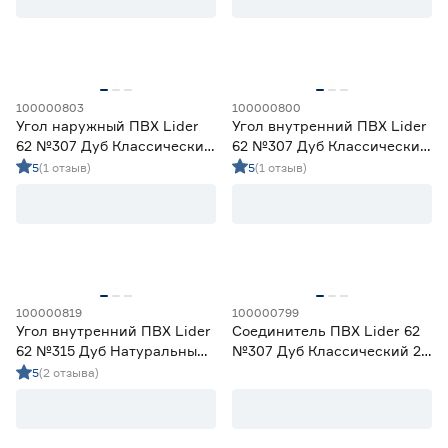
Накладки
0
Цвет
Плинтус
22
Соединитель
19
Бежевый
176
Белый
60
100000803
100000800
Коричневый
98
Угол наружный ПВХ Lider
Угол внутренний ПВХ Lider
Серый
159
62 №307 Дуб Классический
62 №307 Дуб Классический
Черный
15
2 шт
2 шт
5
(1 отзыв)
5
(1 отзыв)
Тип поверхности
Глянцевая
10
Матовая
88
100000819
100000799
Высота (мм)
Угол внутренний ПВХ Lider
Соединитель ПВХ Lider 62
62 №315 Дуб Натуральный
№307 Дуб Классический 2
от
до
2 шт
шт
5
(2 отзыва)
Длина (м)