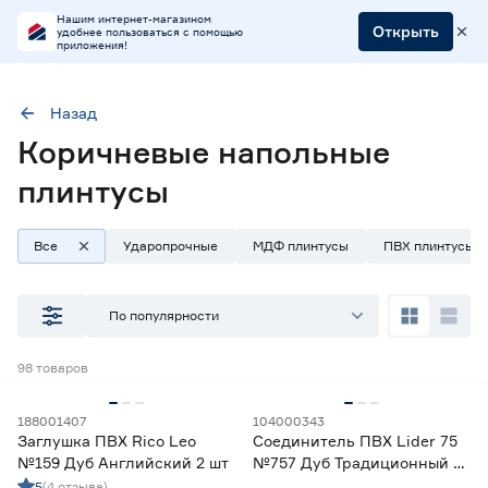
Нашим интернет-магазином
Открыть
удобнее пользоваться с помощью
приложения!
Назад
Коричневые напольные
Цвет
Коричневый
плинтусы
Все
Ударопрочные
МДФ плинтусы
ПВХ плинтусы
Наличие в магазинах
Ростовское шоссе, 28/7
По популярности
ул. Селезнева, 4
ул. им. Данилы Волкореза, 2
98
товаров
Тип
188001407
104000343
Заглушка ПВХ Rico Leo
Соединитель ПВХ Lider 75
Плинтусы из алюминия
0
№159 Дуб Английский 2 шт
№757 Дуб Традиционный 2
Плинтусы из МДФ
1
шт
5
(4 отзыва)