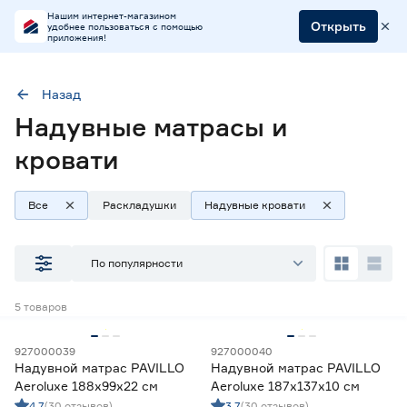
Нашим интернет-магазином
Открыть
удобнее пользоваться с помощью
приложения!
Назад
Надувные матрасы и
Тип
Надувные кровати
кровати
Все
Раскладушки
Надувные кровати
Наличие в магазинах
Ростовское шоссе, 28/7
По популярности
ул. Селезнева, 4
ул. им. Данилы Волкореза, 2
5
товаров
Тип
927000039
927000040
Надувной матрас PAVILLO
Надувной матрас PAVILLO
Надувные кровати
5
Aeroluxe 188х99х22 см
Aeroluxe 187х137х10 см
Раскладушки
2
4.7
(30 отзывов)
3.7
(30 отзывов)