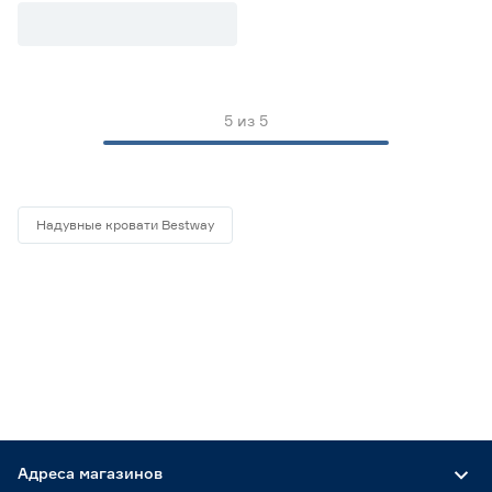
Длина (см)
от
до
5
из
5
Высота (см)
от
до
Надувные кровати Bestway
Марка
Bestway
5
Удачная Мебель
0
Страна производства
Китай
5
Адреса магазинов
Россия
0