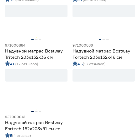
Цена
от
до
971000884
971000886
Максимальная нагрузка (кг)
Надувной матрас Bestway
Надувной матрас Bestway
Tritech 203х152х36 см
Fortech 203х152х46 см
от
до
4.6
(17 отзывов)
4.5
(13 отзывов)
Материал
Винил
4
ПВХ
1
Сталь
0
927000041
Ширина (см)
Надувной матрас Bestway
Fortech 152x203x51 см со
от
до
встроенным насосом
5
(4 отзыва)